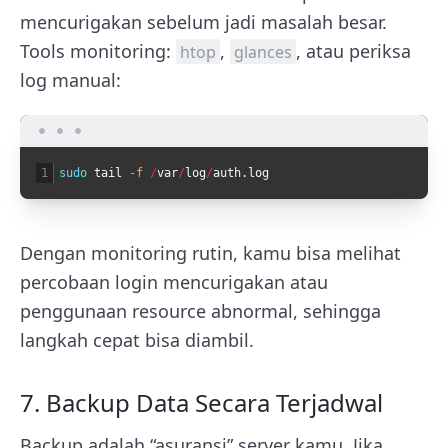
mencurigakan sebelum jadi masalah besar.
Tools monitoring:
,
, atau periksa
htop
glances
log manual:
1
sudo 
tail
-f
/
var
/
log
/
auth
.
log
Dengan monitoring rutin, kamu bisa melihat
percobaan login mencurigakan atau
penggunaan resource abnormal, sehingga
langkah cepat bisa diambil.
7. Backup Data Secara Terjadwal
Backup adalah “asuransi” server kamu. Jika