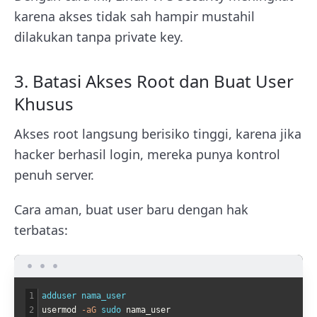
karena akses tidak sah hampir mustahil
dilakukan tanpa private key.
3. Batasi Akses Root dan Buat User
Khusus
Akses root langsung berisiko tinggi, karena jika
hacker berhasil login, mereka punya kontrol
penuh server.
Cara aman, buat user baru dengan hak
terbatas:
1
adduser 
nama_user
2
usermod
-aG
sudo 
nama_user