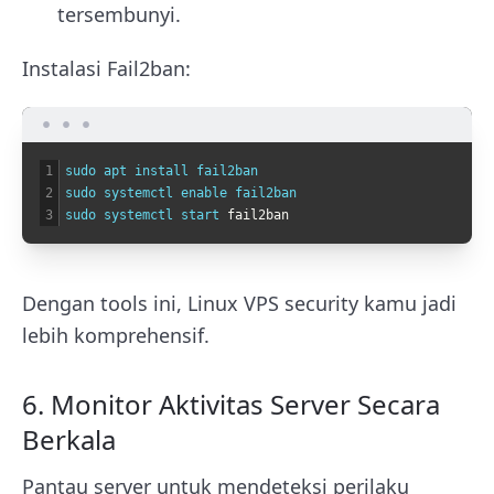
tersembunyi.
Instalasi Fail2ban:
1
sudo 
apt 
install 
fail2ban
2
sudo 
systemctl 
enable 
fail2ban
3
sudo 
systemctl 
start 
fail2ban
Dengan tools ini, Linux VPS security kamu jadi
lebih komprehensif.
6. Monitor Aktivitas Server Secara
Berkala
Pantau server untuk mendeteksi perilaku