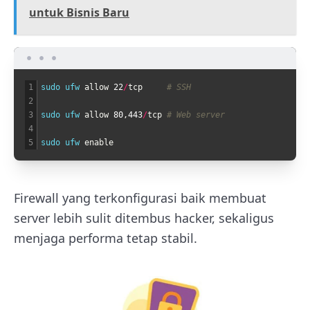
untuk Bisnis Baru
1
sudo 
ufw 
allow
22
/
tcp
# SSH
2
3
sudo 
ufw 
allow
80
,
443
/
tcp
# Web server
4
5
sudo 
ufw 
enable
Firewall yang terkonfigurasi baik membuat
server lebih sulit ditembus hacker, sekaligus
menjaga performa tetap stabil.