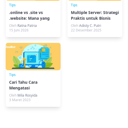
Tips
Tips
.online vs .site vs
Multiple Server: Strategi
.website: Mana yang
Praktis untuk Bisnis
Lebih Cocok untuk
Modern
Oleh
Ratna Patria
Oleh
Adisty C. Putri
Website Bisnis?
15 Juni 2026
22 Desember 2025
Tips
Cari Tahu Cara
Mengatasi
ERR_CACHE_MISS
Oleh
Mila Rosyida
Sekarang!
3 Maret 2023