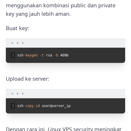
menggunakan kombinasi public dan private
key yang jauh lebih aman.
Buat key:
1
ssh
-keygen
-t
rsa
-b
4096
Upload ke server:
1
ssh
-copy
-id
user
@
server_ip
Dengan cara ini, Linux VPS security meningkat