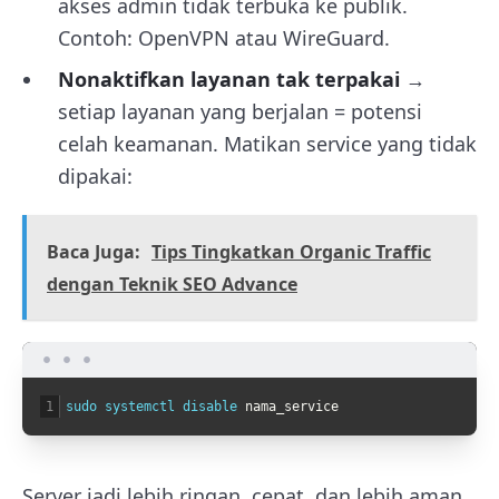
akses admin tidak terbuka ke publik.
Contoh: OpenVPN atau WireGuard.
Nonaktifkan layanan tak terpakai
→
setiap layanan yang berjalan = potensi
celah keamanan. Matikan service yang tidak
dipakai:
Baca Juga:
Tips Tingkatkan Organic Traffic
dengan Teknik SEO Advance
1
sudo 
systemctl 
disable 
nama_service
Server jadi lebih ringan, cepat, dan lebih aman