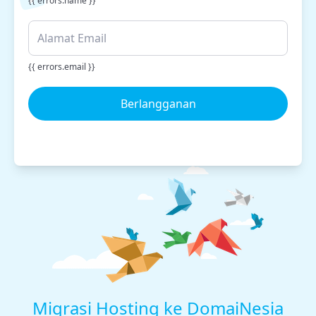
{{ errors.name }}
{{ errors.email }}
Berlangganan
Migrasi Hosting ke DomaiNesia