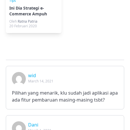
Tips
Ini Dia Strategi e-
Commerce Ampuh
Menaikkan Trafik
Oleh
Ratna Patria
20 Februari 2020
wid
March 14, 2021
Pilihan yang menarik, klu sudah jadi aplikasi apa
ada fitur pembaruan masing-masing tsbt?
Dani