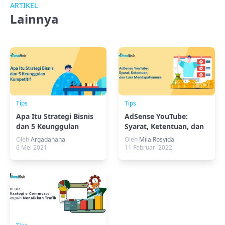
ARTIKEL
Lainnya
Tips
Tips
Apa Itu Strategi Bisnis
AdSense YouTube:
dan 5 Keunggulan
Syarat, Ketentuan, dan
Kompetitif
Cara Mendapatkannya
Oleh
Argadahana
Oleh
Mila Rosyida
6 Mei 2021
11 Februari 2022