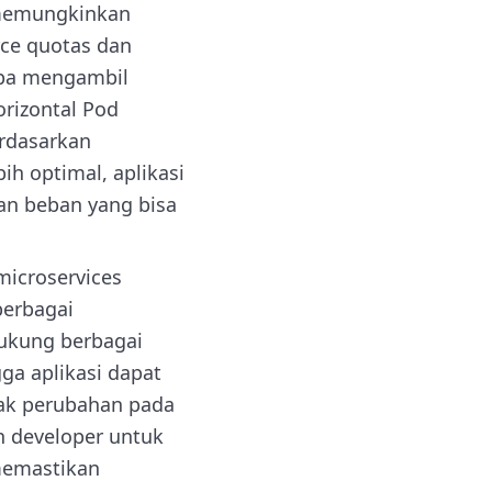
 memungkinkan
rce quotas dan
anpa mengambil
orizontal Pod
erdasarkan
h optimal, aplikasi
han beban yang bisa
microservices
berbagai
dukung berbagai
ga aplikasi dapat
ak perubahan pada
n developer untuk
memastikan