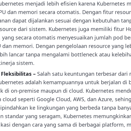
ernetes menjadi lebih efisien karena Kubernetes
PU dan memori secara otomatis. Dengan fitur resou
ayanan dapat dijalankan sesuai dengan kebutuhan t
esource dari sistem. Kubernetes juga memiliki fitur H
), yang secara otomatis menyesuaikan jumlah pod b
dan memori. Dengan pengelolaan resource yang lebi
ebih lancar tanpa mengalami bottleneck atau kelebi
nerja sistem.
Fleksibilitas –
Salah satu keuntungan terbesar dari 
ernetes adalah kemampuannya untuk berjalan di 
ik di on-premise maupun di cloud. Kubernetes men
 cloud seperti Google Cloud, AWS, dan Azure, sehing
pindahkan ke lingkungan yang berbeda tanpa bany
gan standar yang seragam, Kubernetes memungkinka
ikasi dengan cara yang sama di berbagai platform, 