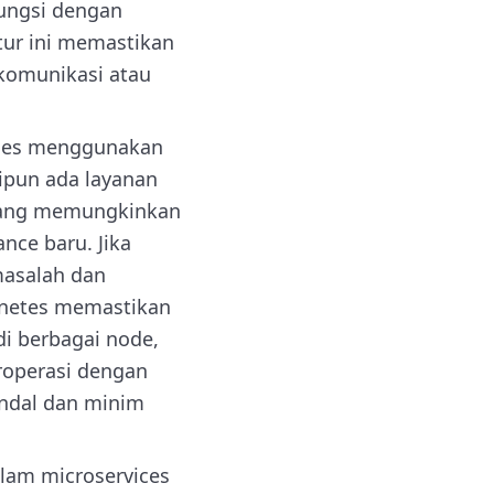
fungsi dengan
itur ini memastikan
komunikasi atau
vices menggunakan
ipun ada layanan
, yang memungkinkan
nce baru. Jika
masalah dan
ernetes memastikan
i berbagai node,
roperasi dengan
 andal dan minim
lam microservices