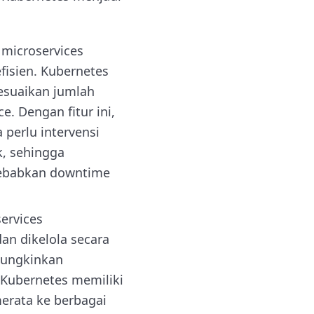
 microservices
isien. Kubernetes
esuaikan jumlah
. Dengan fitur ini,
perlu intervensi
k, sehingga
yebabkan downtime
ervices
an dikelola secara
mungkinkan
, Kubernetes memiliki
merata ke berbagai