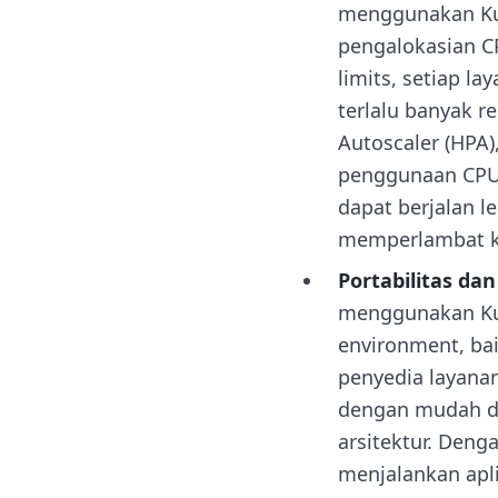
menggunakan Kub
pengalokasian C
limits, setiap l
terlalu banyak r
Autoscaler (HPA
penggunaan CPU 
dapat berjalan l
memperlambat ki
Portabilitas dan 
menggunakan Kub
environment, ba
penyedia layanan
dengan mudah di
arsitektur. Den
menjalankan apl