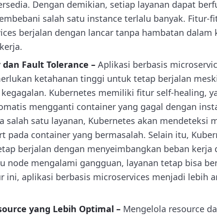
ersedia. Dengan demikian, setiap layanan dapat ber
mbebani salah satu instance terlalu banyak. Fitur-f
ices berjalan dengan lancar tanpa hambatan dalam 
kerja.
y dan Fault Tolerance –
Aplikasi berbasis microser
rlukan ketahanan tinggi untuk tetap berjalan mesk
kegagalan. Kubernetes memiliki fitur self-healing
omatis mengganti container yang gagal dengan insta
da salah satu layanan, Kubernetes akan mendeteksi 
t pada container yang bermasalah. Selain itu, Kub
tetap berjalan dengan menyeimbangkan beban kerja d
atu node mengalami gangguan, layanan tetap bisa be
ur ini, aplikasi berbasis microservices menjadi lebih
source yang Lebih Optimal –
Mengelola resource da