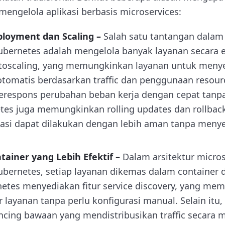
mengelola aplikasi berbasis microservices:
ployment dan Scaling –
Salah satu tantangan dalam
ernetes adalah mengelola banyak layanan secara ef
autoscaling, yang memungkinkan layanan untuk meny
otomatis berdasarkan traffic dan penggunaan resource
erespons perubahan beban kerja dengan cepat tanpa 
tes juga memungkinkan rolling updates dan rollbac
asi dapat dilakukan dengan lebih aman tanpa men
ainer yang Lebih Efektif –
Dalam arsitektur micros
ernetes, setiap layanan dikemas dalam container d
netes menyediakan fitur service discovery, yang me
 layanan tanpa perlu konfigurasi manual. Selain itu
ncing bawaan yang mendistribusikan traffic secara 