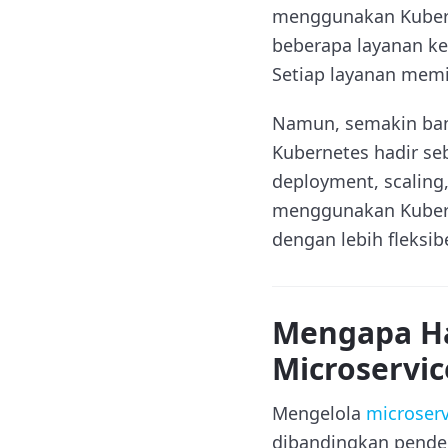
menggunakan Kuberne
beberapa layanan ke
Setiap layanan memil
Namun, semakin bany
Kubernetes hadir se
deployment, scaling
menggunakan Kuberne
dengan lebih fleksi
Mengapa H
Microservic
Mengelola
microserv
dibandingkan pendek