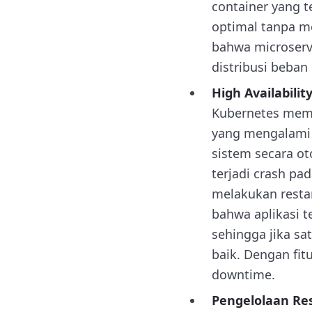
container yang t
optimal tanpa me
bahwa microserv
distribusi beban 
High Availabilit
Kubernetes meme
yang mengalami 
sistem secara ot
terjadi crash pa
melakukan restar
bahwa aplikasi 
sehingga jika s
baik. Dengan fit
downtime.
Pengelolaan Re