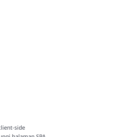
lient-side
jungi halaman SPA,