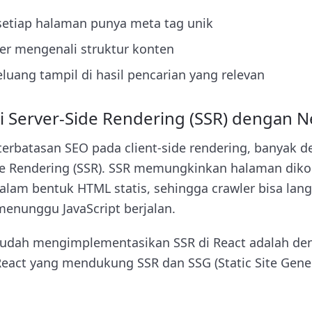
tiap halaman punya meta tag unik
r mengenali struktur konten
uang tampil di hasil pencarian yang relevan
 Server-Side Rendering (SSR) dengan Ne
erbatasan SEO pada client-side rendering, banyak d
ide Rendering (SSR). SSR memungkinkan halaman dikom
dalam bentuk HTML statis, sehingga crawler bisa l
menunggu JavaScript berjalan.
rmudah mengimplementasikan SSR di React adalah 
React yang mendukung SSR dan SSG (Static Site Gener