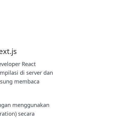
xt.js
eveloper React
pilasi di server dan
angsung membaca
dengan menggunakan
ation) secara