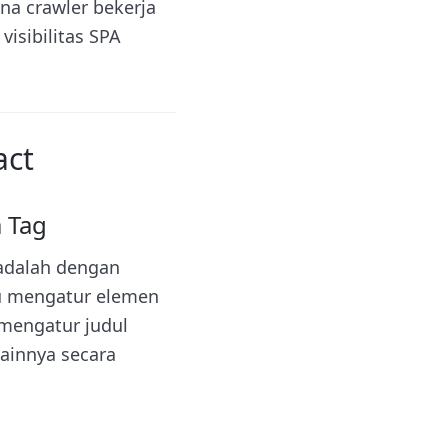
na crawler bekerja
isibilitas SPA
act
 Tag
dalah dengan
u mengatur elemen
mengatur judul
lainnya secara