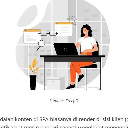
Sumber: Freepik
lah konten di SPA biasanya di render di sisi klien (c
, ketika bot mesin pencari seperti Googlebot mengun