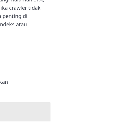
ika crawler tidak
 penting di
indeks atau
nkan