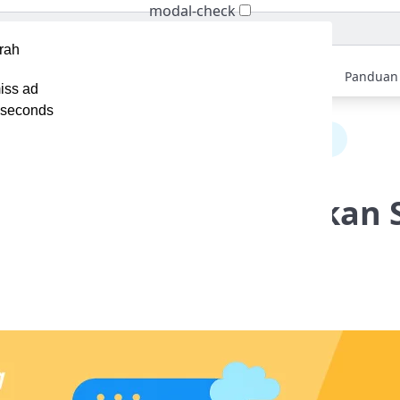
modal-check
Home
Berita
Tips
Ebook
Video
Panduan
iss ad
seconds
rategi Ampuh Mengoptimalkan SEO di Aplikasi React
 Ampuh Mengoptimalkan S
React