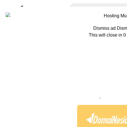
Dismiss ad
Dism
This will close in
0
Home
Tips
St
Strategi
Aplikasi 
Oleh
Adisty C. Putri