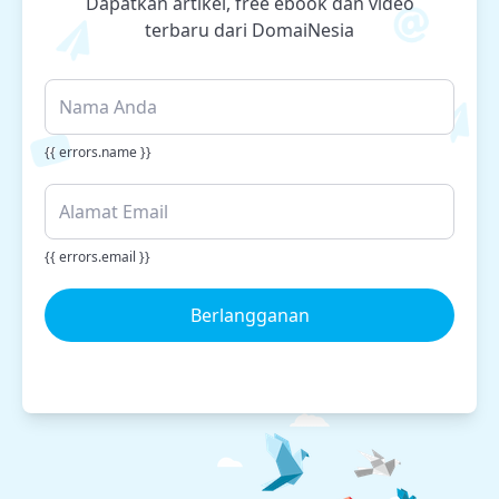
Dapatkan artikel, free ebook dan video
terbaru dari DomaiNesia
{{ errors.name }}
{{ errors.email }}
Berlangganan