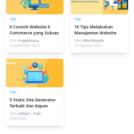
Tips
Tips
6 Contoh Website E-
10 Tips Melakukan
Commerce yang Sukses
Manajemen Website
Menarik Pembeli
Terbaik dan Profesional
Oleh
Argadahana
Oleh
Mila Rosyida
4 September 2025
19 Agustus 2022
Tips
5 Static Site Generator
Terbaik dan Kapan
Sebaiknya Digunakan
Oleh
Adisty C. Putri
2 Juli 2025