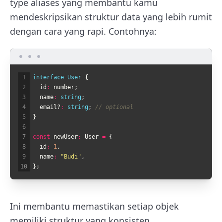
type aliases yang membantu kamu
mendeskripsikan struktur data yang lebih rumit
dengan cara yang rapi. Contohnya:
1
interface
User
{
2
id
:
number
;
3
name
:
string
;
4
email
?
:
string
;
// optional
5
}
6
7
const
newUser
:
User
=
{
8
id
:
1
,
9
name
:
"Budi"
,
10
}
;
Ini membantu memastikan setiap objek
memiliki struktur yang konsisten.