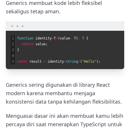
Generics membuat kode lebih fleksibel
sekaligus tetap aman.
1
function
identity
<
T
>
(
value
:
T
)
:
T
{
2
return
value
;
3
}
4
5
const
result
=
identity
<
string
>
(
"Hello"
)
;
Generics sering digunakan di library React
modern karena membantu menjaga
konsistensi data tanpa kehilangan fleksibilitas.
Menguasai dasar ini akan membuat kamu lebih
percaya diri saat menerapkan TypeScript untuk