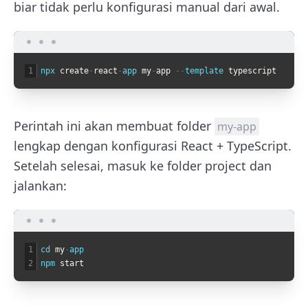
biar tidak perlu konfigurasi manual dari awal.
1
npx 
create
-
react
-
app 
my
-
app
--
template 
typescript
Perintah ini akan membuat folder
my-app
lengkap dengan konfigurasi React + TypeScript.
Setelah selesai, masuk ke folder project dan
jalankan:
1
cd 
my
-
app
2
npm 
start