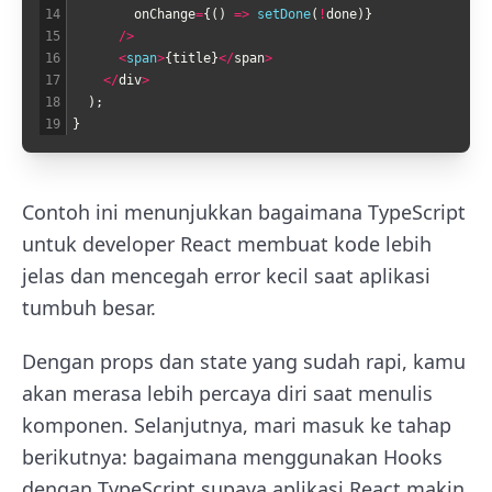
14
onChange
=
{
(
)
=
>
setDone
(
!
done
)
}
15
/
>
16
<
span
>
{
title
}
<
/
span
>
17
<
/
div
>
18
)
;
19
}
Contoh ini menunjukkan bagaimana TypeScript
untuk developer React membuat kode lebih
jelas dan mencegah error kecil saat aplikasi
tumbuh besar.
Dengan props dan state yang sudah rapi, kamu
akan merasa lebih percaya diri saat menulis
komponen. Selanjutnya, mari masuk ke tahap
berikutnya: bagaimana menggunakan Hooks
dengan TypeScript supaya aplikasi React makin