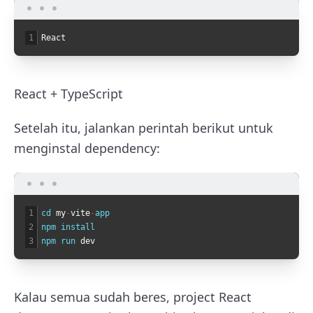
1
React
React + TypeScript
Setelah itu, jalankan perintah berikut untuk
menginstal dependency:
1
cd 
my
-
vite
-
app
2
npm 
install
3
npm 
run 
dev
Kalau semua sudah beres, project React