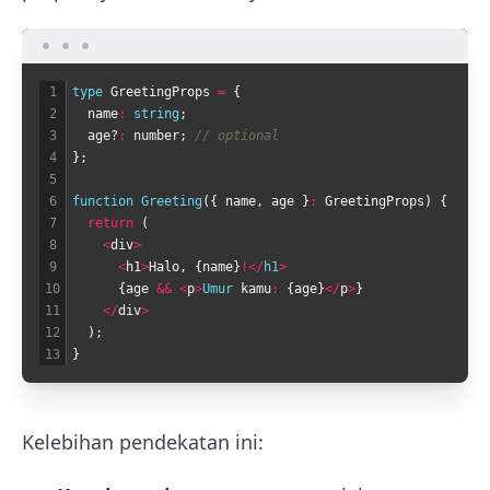
1
type 
GreetingProps
=
{
2
name
:
string
;
3
age
?
:
number
;
// optional
4
}
;
5
6
function
Greeting
(
{
name
,
age
}
:
GreetingProps
)
{
7
return
(
8
<
div
>
9
<
h1
>
Halo
,
{
name
}
!
<
/
h1
>
10
{
age
&&
<
p
>
Umur 
kamu
:
{
age
}
<
/
p
>
}
11
<
/
div
>
12
)
;
13
}
Kelebihan pendekatan ini: