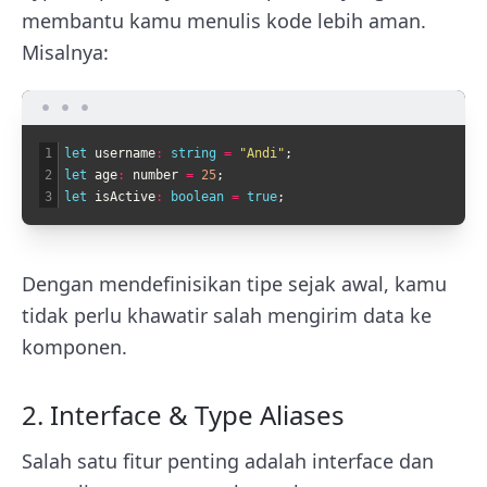
membantu kamu menulis kode lebih aman.
Misalnya:
1
let 
username
:
string
=
"Andi"
;
2
let 
age
:
number
=
25
;
3
let 
isActive
:
boolean
=
true
;
Dengan mendefinisikan tipe sejak awal, kamu
tidak perlu khawatir salah mengirim data ke
komponen.
2. Interface & Type Aliases
Salah satu fitur penting adalah interface dan