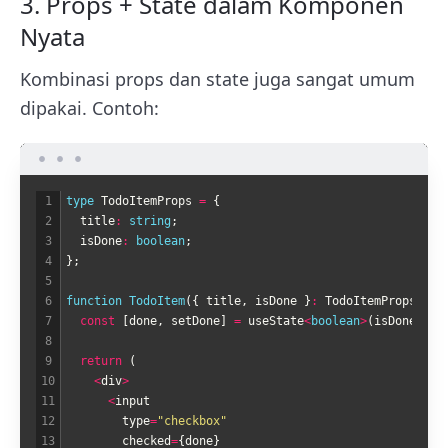
3. Props + State dalam Komponen
Nyata
Kombinasi props dan state juga sangat umum
dipakai. Contoh:
1
type 
TodoItemProps
=
{
2
title
:
string
;
3
isDone
:
boolean
;
4
}
;
5
6
function
TodoItem
(
{
title
,
isDone
}
:
TodoItemProps
)
{
7
const
[
done
,
setDone
]
=
useState
<
boolean
>
(
isDone
)
;
8
9
return
(
10
<
div
>
11
<
input
12
type
=
"checkbox"
13
checked
=
{
done
}