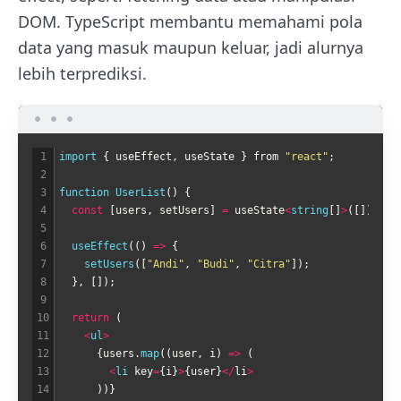
DOM. TypeScript membantu memahami pola
data yang masuk maupun keluar, jadi alurnya
lebih terprediksi.
1
import
{
useEffect
,
useState
}
from
"react"
;
2
3
function
UserList
(
)
{
4
const
[
users
,
setUsers
]
=
useState
<
string
[
]
>
(
[
]
)
;
5
6
useEffect
(
(
)
=
>
{
7
setUsers
(
[
"Andi"
,
"Budi"
,
"Citra"
]
)
;
8
}
,
[
]
)
;
9
10
return
(
11
<
ul
>
12
{
users
.
map
(
(
user
,
i
)
=
>
(
13
<
li 
key
=
{
i
}
>
{
user
}
<
/
li
>
14
)
)
}