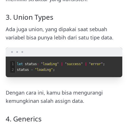
3. Union Types
Ada juga union, yang dipakai saat sebuah
variabel bisa punya lebih dari satu tipe data.
1
let 
status
:
"loading"
|
"success"
|
"error"
;
2
status
=
"loading"
;
Dengan cara ini, kamu bisa mengurangi
kemungkinan salah assign data.
4. Generics