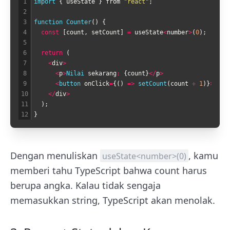
1
import
{
useState
}
from
"react"
;
2
3
function
Counter
(
)
{
4
const
[
count
,
setCount
]
=
useState
<
number
>
(
0
)
;
5
6
return
(
7
<
div
>
8
<
p
>
Nilai 
sekarang
:
{
count
}
<
/
p
>
9
<
button 
onClick
=
{
(
)
=
>
setCount
(
count
+
1
)
}
>
Tamb
10
<
/
div
>
11
)
;
12
}
Dengan menuliskan
, kamu
useState<number>(0)
memberi tahu TypeScript bahwa count harus
berupa angka. Kalau tidak sengaja
memasukkan string, TypeScript akan menolak.