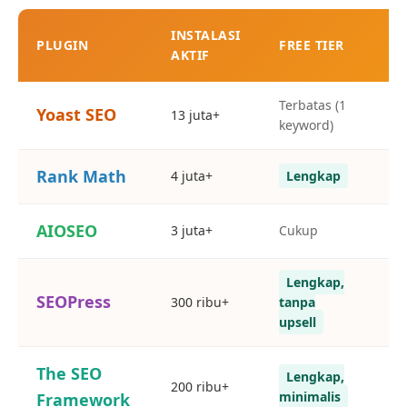
INSTALASI
PLUGIN
FREE TIER
H
AKTIF
Terbatas (1
Yoast SEO
13 juta+
$
keyword)
Rank Math
4 juta+
Lengkap
$
AIOSEO
3 juta+
Cukup
M
Lengkap,
SEOPress
300 ribu+
tanpa
~
upsell
The SEO
Lengkap,
200 ribu+
Ek
minimalis
Framework