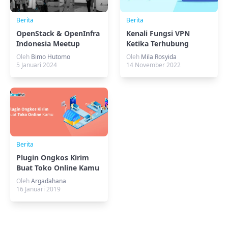
Berita
Berita
OpenStack & OpenInfra
Kenali Fungsi VPN
Indonesia Meetup
Ketika Terhubung
Implementasi
dengan Jaringan
Oleh
Bimo Hutomo
Oleh
Mila Rosyida
Openstack Sebagai IaaS
Internet
5 Januari 2024
14 November 2022
Berita
Plugin Ongkos Kirim
Buat Toko Online Kamu
Oleh
Argadahana
16 Januari 2019