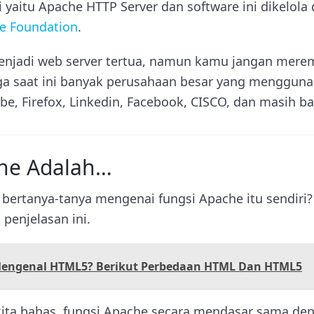
 yaitu Apache HTTP Server dan software ini dikelol
e Foundation
.
njadi web server tertua, namun kamu jangan mere
gga saat ini banyak perusahaan besar yang menggun
be, Firefox, Linkedin, Facebook, CISCO, dan masih b
he Adalah…
ertanya-tanya mengenai fungsi Apache itu sendiri?
penjelasan ini.
Mengenal HTML5? Berikut Perbedaan HTML Dan HTML5
kita bahas, fungsi Apache secara mendasar sama de