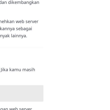
a dan dikembangkan
mehkan web server
akannya sebagai
anyak lainnya.
 Jika kamu masih
ngan web server