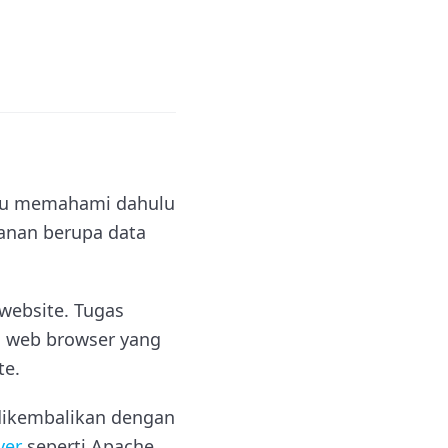
amu memahami dahulu
yanan berupa data
website. Tugas
 web browser yang
te.
dikembalikan dengan
ver
seperti Apache,