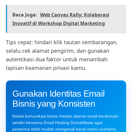
Baca Juga:
Web Canvas Rally: Kolaborasi
Inovatif di Workshop Digital Marketing
Tips cepat: hindari klik tautan sembarangan,
selalu cek alamat pengirim, dan gunakan
autentikasi dua faktor untuk menambah
lapisan keamanan privasi kamu.
Gunakan Identitas Email
Bisnis yang Konsisten
Kelola komunikasi bisnis melalui alamat email berdomain
sendiri bersama Email Hosting DomaiNesia agar
penerima lebih mudah mengenali kanal resmi usahamu.