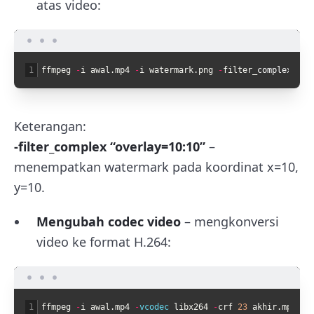
atas video:
1
ffmpeg
-
i
awal
.
mp4
-
i
watermark
.
png
-
filter
_
complex
"ov
Keterangan:
-filter_complex “overlay=10:10”
–
menempatkan watermark pada koordinat x=10,
y=10.
Mengubah codec video
– mengkonversi
video ke format H.264:
1
ffmpeg
-
i
awal
.
mp4
-
vcodec 
libx264
-
crf
23
akhir
.
mp4