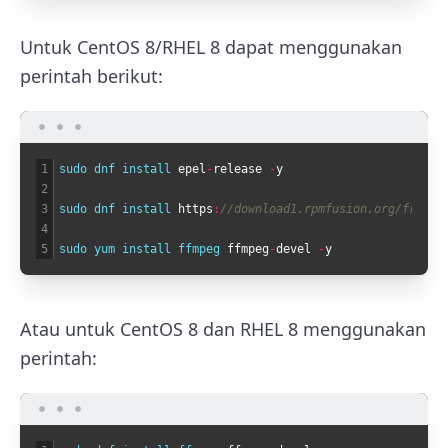
Untuk CentOS 8/RHEL 8 dapat menggunakan
perintah berikut:
1
sudo 
dnf 
install 
epel
-
release
-
y
2
3
sudo 
dnf 
install 
https
:
//download1.rpmfusion.org/free/e
4
5
sudo 
yum 
install 
ffmpeg 
ffmpeg
-
devel
-
y
Atau untuk CentOS 8 dan RHEL 8 menggunakan
perintah: