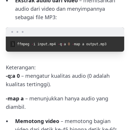
Ekstrak audio dari video
– memisahkan
audio dari video dan menyimpannya
sebagai file MP3:
1
ffmpeg
-
i
input
.
mp4
-
q
:
a
0
-
map
a
output
.
mp3
Keterangan:
-q:a 0
– mengatur kualitas audio (0 adalah
kualitas tertinggi).
-map a
– menunjukkan hanya audio yang
diambil.
Memotong video
– memotong bagian
video dari detik ke-45 hingga detik ke-60: