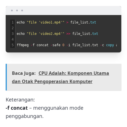
1
echo
"file 'video1.mp4'"
>
file_list
.
txt
2
3
echo
"file 'video2.mp4'"
>>
file_list
.
txt
4
5
ffmpeg
-
f
concat
-
safe
0
-
i
file_list
.
txt
-
c
copy 
akhir
Baca Juga:
CPU Adalah: Komponen Utama
dan Otak Pengoperasian Komputer
Keterangan:
-f concat
– menggunakan mode
penggabungan.