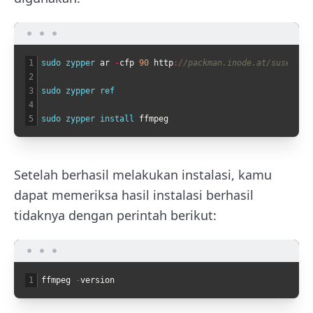
1
sudo 
zypper 
ar
-
cfp
90
http
:
//packman.inode.at/suse/ope
2
3
sudo 
zypper 
ref
4
5
sudo 
zypper 
install 
ffmpeg
Setelah berhasil melakukan instalasi, kamu
dapat memeriksa hasil instalasi berhasil
tidaknya dengan perintah berikut:
1
ffmpeg
-
version