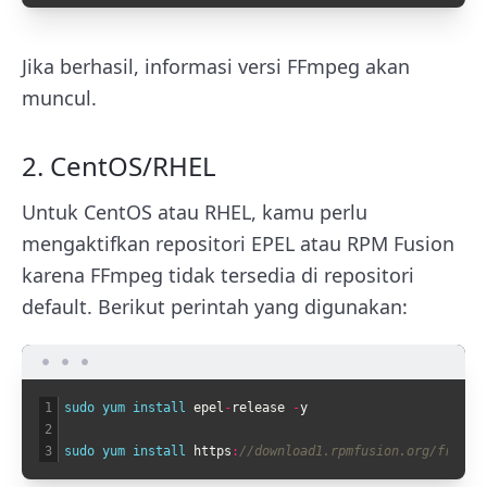
Jika berhasil, informasi versi FFmpeg akan
muncul.
2. CentOS/RHEL
Untuk CentOS atau RHEL, kamu perlu
mengaktifkan repositori EPEL atau RPM Fusion
karena FFmpeg tidak tersedia di repositori
default. Berikut perintah yang digunakan:
1
sudo 
yum 
install 
epel
-
release
-
y
2
3
sudo 
yum 
install 
https
:
//download1.rpmfusion.org/free/e