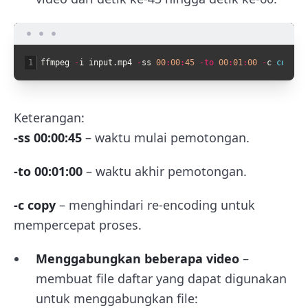
1
ffmpeg
-
i
input
.
mp4
-
ss
00
:
00
:
45
-
to
00
:
01
:
00
-
c
copy 
o
Keterangan:
-ss 00:00:45
– waktu mulai pemotongan.
-to 00:01:00
– waktu akhir pemotongan.
-c copy
– menghindari re-encoding untuk
mempercepat proses.
Menggabungkan beberapa video
–
membuat file daftar yang dapat digunakan
untuk menggabungkan file: