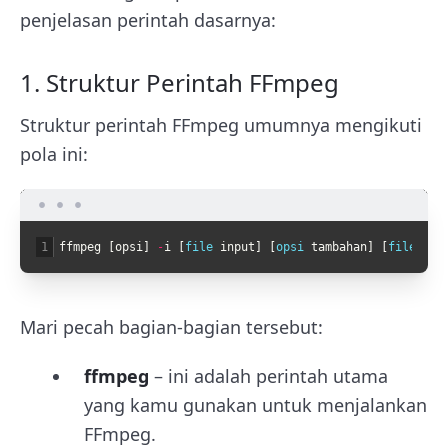
penjelasan perintah dasarnya:
1. Struktur Perintah FFmpeg
Struktur perintah FFmpeg umumnya mengikuti
pola ini:
1
ffmpeg
[
opsi
]
-
i
[
file 
input
]
[
opsi 
tambahan
]
[
file 
out
Mari pecah bagian-bagian tersebut:
ffmpeg
– ini adalah perintah utama
yang kamu gunakan untuk menjalankan
FFmpeg.