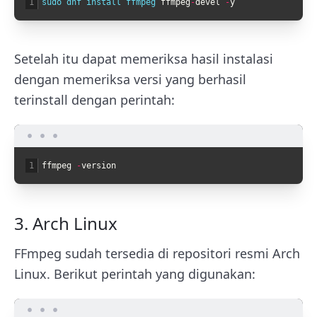
1
sudo 
dnf 
install 
ffmpeg 
ffmpeg
-
devel
-
y
Setelah itu dapat memeriksa hasil instalasi
dengan memeriksa versi yang berhasil
terinstall dengan perintah:
1
ffmpeg
-
version
3. Arch Linux
FFmpeg sudah tersedia di repositori resmi Arch
Linux. Berikut perintah yang digunakan: