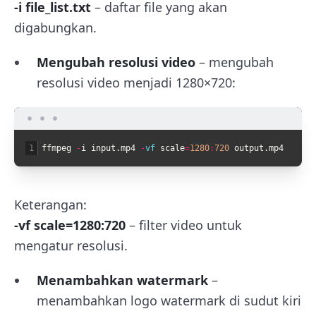
-i file_list.txt
– daftar file yang akan
digabungkan.
Mengubah resolusi video
– mengubah
resolusi video menjadi 1280×720:
1
ffmpeg
-
i
input
.
mp4
-
vf 
scale
=
1280
:
720
output
.
mp4
Keterangan:
-vf scale=1280:720
– filter video untuk
mengatur resolusi.
Menambahkan watermark
–
menambahkan logo watermark di sudut kiri