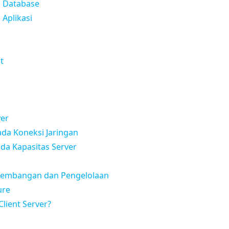
s Database
 Aplikasi
t
ver
da Koneksi Jaringan
ada Kapasitas Server
gembangan dan Pengelolaan
ure
lient Server?