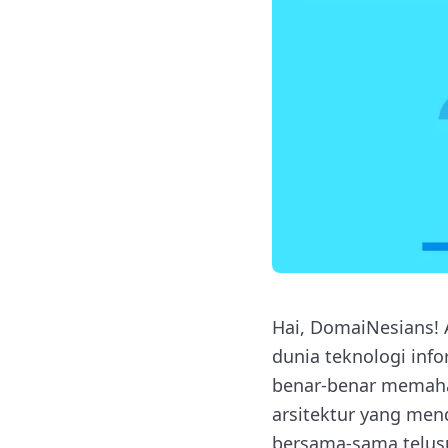
Hai, DomaiNesians! 
dunia teknologi info
benar-benar memaham
arsitektur yang mend
bersama-sama telusu