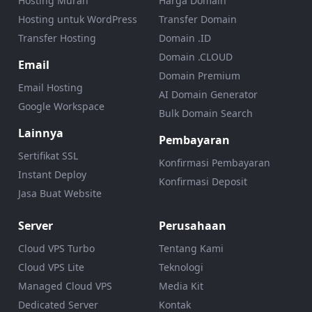
Hosting Murah
Harga Domain
Hosting untuk WordPress
Transfer Domain
Transfer Hosting
Domain .ID
Domain .CLOUD
Email
Domain Premium
Email Hosting
AI Domain Generator
Google Workspace
Bulk Domain Search
Lainnya
Pembayaran
Sertifikat SSL
Konfirmasi Pembayaran
Instant Deploy
Konfirmasi Deposit
Jasa Buat Website
Server
Perusahaan
Cloud VPS Turbo
Tentang Kami
Cloud VPS Lite
Teknologi
Managed Cloud VPS
Media Kit
Dedicated Server
Kontak