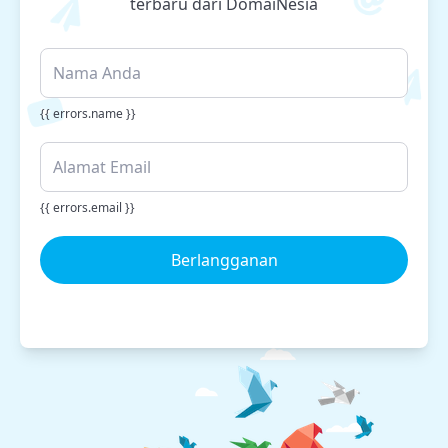
terbaru dari DomaiNesia
{{ errors.name }}
{{ errors.email }}
Berlangganan