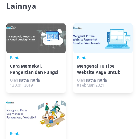
Lainnya
Berita
Berita
Cara Memakai,
Mengenal 16 Tipe
Pengertian dan Fungsi
Website Page untuk
Lengkap Telnet
Desainer Web Pemula
Oleh
Ratna Patria
Oleh
Ratna Patria
13 April 2019
8 Februari 2021
Berita