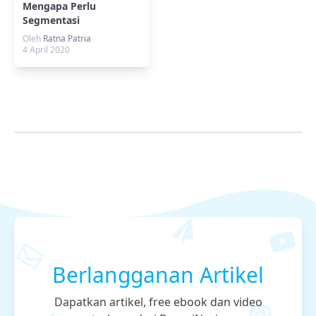
Mengapa Perlu
Segmentasi
Pengunjung Website?
Oleh
Ratna Patria
4 April 2020
Berlangganan Artikel
Dapatkan artikel, free ebook dan video