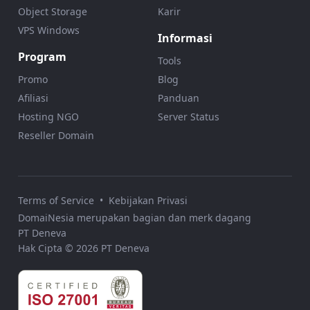
Object Storage
Karir
VPS Windows
Informasi
Program
Tools
Promo
Blog
Afiliasi
Panduan
Hosting NGO
Server Status
Reseller Domain
Terms of Service
•
Kebijakan Privasi
DomaiNesia merupakan bagian dan merk dagang
PT Deneva
Hak Cipta © 2026 PT Deneva