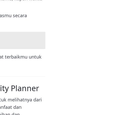
gasmu secara
bat terbaikmu untuk
ity Planner
tuk melihatnya dari
anfaat dan
bihan dan