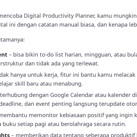
 mencoba Digital Productivity Planner, kamu mungkin
tal ini dengan catatan manual biasa, dan kenapa lebi
r utamanya:
ent
– bisa bikin to-do list harian, mingguan, atau bu
rstruktur dan tidak ada yang terlewat.
idak hanya untuk kerja, fitur ini bantu kamu melacak
elajar skill baru atau menabung.
terhubung dengan Google Calendar atau kalender digi
deadline, dan event penting langsung terupdate oto
membantu memonitor kebiasaan positif yang ingin
buku setiap pagi atau berolahraga secara rutin.
ghts
– memberikan data tentang seberapa produktif