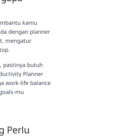
 membantu kamu
beda dengan planner
st, mengatur
top.
, pastinya butuh
uctivity Planner
a work-life balance
 goals-mu
g Perlu