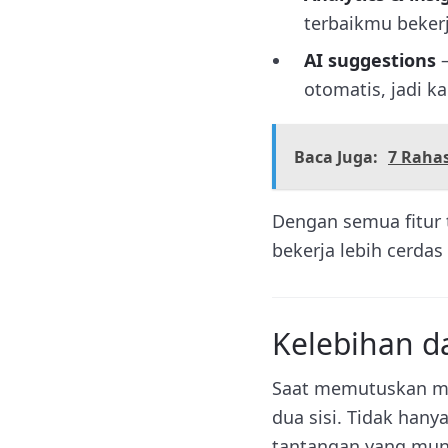
terbaikmu bekerj
AI suggestions
–
otomatis, jadi k
Baca Juga:
7 Raha
Dengan semua fitur t
bekerja lebih cerda
Kelebihan da
Saat memutuskan men
dua sisi. Tidak hany
tantangan yang mung