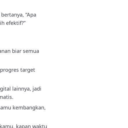
 bertanya, “Apa
h efektif?”
lanan biar semua
 progres target
tal lainnya, jadi
matis.
 kamu kembangkan,
 kamu, kapan waktu