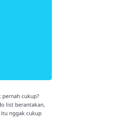
k pernah cukup?
o list berantakan,
m itu nggak cukup