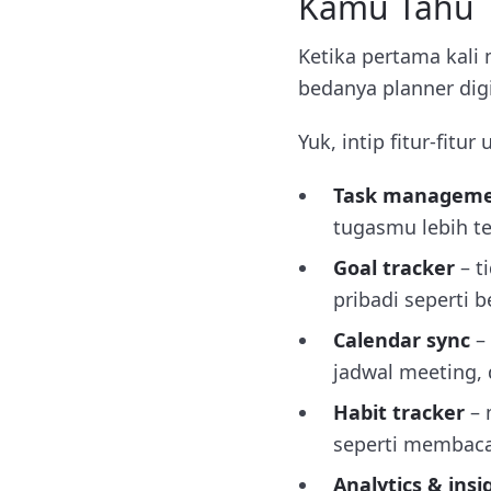
Kamu Tahu
Ketika pertama kali
bedanya planner digi
Yuk, intip fitur-fitu
Task managem
tugasmu lebih te
Goal tracker
– t
pribadi seperti b
Calendar sync
– 
jadwal meeting, 
Habit tracker
– 
seperti membaca 
Analytics & insi