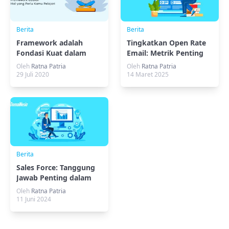
Berita
Berita
Framework adalah
Tingkatkan Open Rate
Fondasi Kuat dalam
Email: Metrik Penting
Pengembangan Aplikasi
dalam Email Marketing
Oleh
Ratna Patria
Oleh
Ratna Patria
29 Juli 2020
14 Maret 2025
Berita
Sales Force: Tanggung
Jawab Penting dalam
Penjualan Perusahaan
Oleh
Ratna Patria
11 Juni 2024