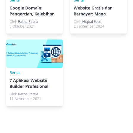
Berita
Berita
Google Domain:
Website Gratis dan
Pengertian, Kelebihan
Berbayar: Mana
dan Kekurangan
Pilihanmu?
Oleh
Ratna Patria
Oleh
Hiqbal Fauzi
6 Oktober 2021
2 September 2024
Berita
7 Aplikasi Website
Builder Profesional
Terbaik 2021 [GRATIS]
Oleh
Ratna Patria
11 November 2021