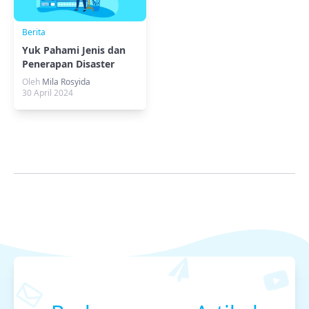
Berita
Yuk Pahami Jenis dan
Penerapan Disaster
Recovery!
Oleh
Mila Rosyida
30 April 2024