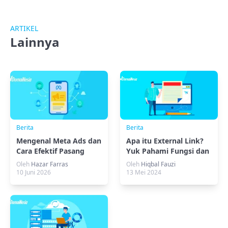
ARTIKEL
Lainnya
Berita
Berita
Mengenal Meta Ads dan
Apa itu External Link?
Cara Efektif Pasang
Yuk Pahami Fungsi dan
Iklan Online
Penerapannya
Oleh
Hazar Farras
Oleh
Hiqbal Fauzi
10 Juni 2026
13 Mei 2024