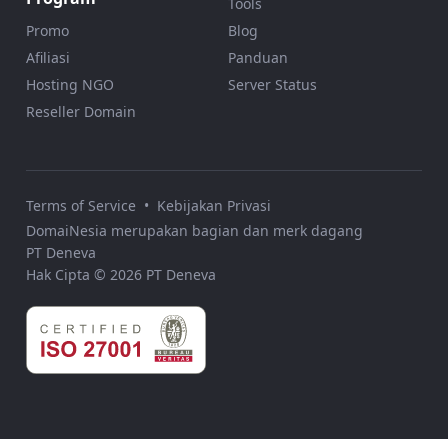
Tools
Promo
Blog
Afiliasi
Panduan
Hosting NGO
Server Status
Reseller Domain
Terms of Service
•
Kebijakan Privasi
DomaiNesia merupakan bagian dan merk dagang
PT Deneva
Hak Cipta © 2026 PT Deneva