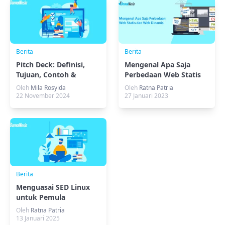
Berita
Berita
Pitch Deck: Definisi,
Mengenal Apa Saja
Tujuan, Contoh &
Perbedaan Web Statis
Strukturnya
dan Web Dinamis
Oleh
Mila Rosyida
Oleh
Ratna Patria
22 November 2024
27 Januari 2023
Berita
Menguasai SED Linux
untuk Pemula
Oleh
Ratna Patria
13 Januari 2025