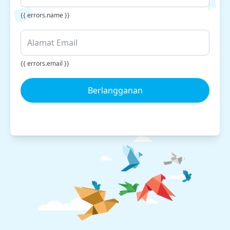
{{ errors.name }}
{{ errors.email }}
Berlangganan