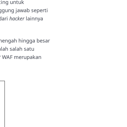
ting untuk
ggung jawab seperti
dari
hacker
lainnya
enengah hingga besar
lah salah satu
r? WAF merupakan