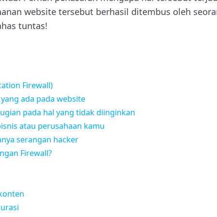
ahanan website tersebut berhasil ditembus oleh seor
ahas tuntas!
ation Firewall)
 yang ada pada website
rugian pada hal yang tidak diinginkan
bisnis atau perusahaan kamu
anya serangan hacker
gan Firewall?
konten
gurasi