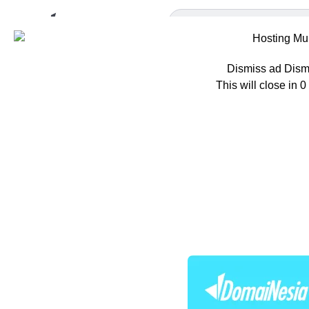
Dismiss ad
Dism
This will close in
0
Home
Berita
W
WAF adala
untuk We
Oleh
Ratna Patria