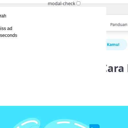
modal-check
Home
Berita
Tips
Ebook
Video
Panduan
iss ad
seconds
AF adalah: Pengertian, dan Cara kerja untuk Website Kamu!
h: Pengertian, dan Cara 
bsite Kamu!