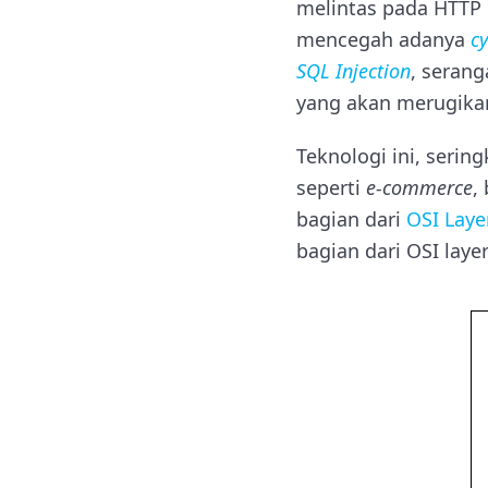
melintas pada HTTP 
mencegah adanya
cy
SQL Injection
, seran
yang akan merugika
Teknologi ini, seri
seperti
e-commerce
,
bagian dari
OSI Laye
bagian dari OSI laye