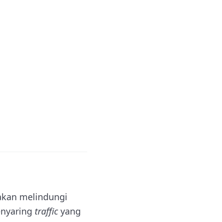
akan melindungi
enyaring
traffic
yang