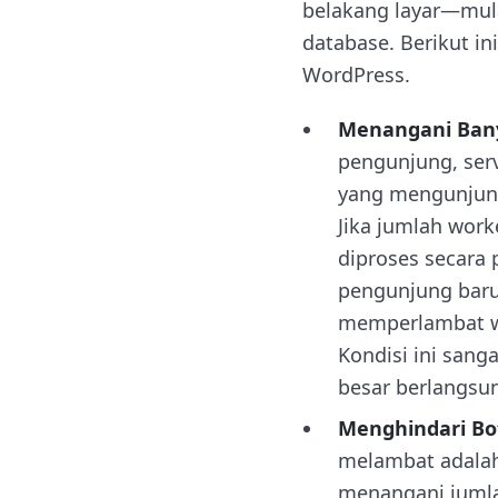
belakang layar—mula
database. Berikut i
WordPress.
Menangani Ban
pengunjung, ser
yang mengunjung
Jika jumlah work
diproses secara 
pengunjung baru
memperlambat w
Kondisi ini sang
besar berlangsu
Menghindari Bo
melambat adalah 
menangani jumla