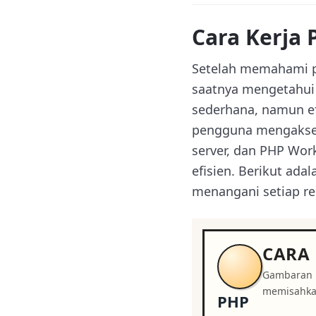
Cara Kerja
Setelah memahami p
saatnya mengetahui 
sederhana, namun efe
pengguna mengakses 
server, dan PHP Wor
efisien. Berikut ad
menangani setiap re
CARA 
Gambaran k
memisahkan
PHP