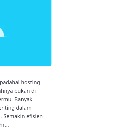
padahal hosting
ahnya bukan di
vermu. Banyak
nting dalam
 Semakin efisien
smu.