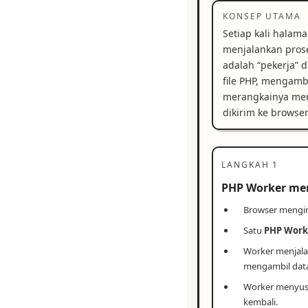
KONSEP UTAMA
Setiap kali halam
menjalankan pros
adalah “pekerja” 
file PHP, mengambi
merangkainya me
dikirim ke browse
LANGKAH 1
PHP Worker mem
Browser mengi
Satu
PHP Work
Worker menjala
mengambil data
Worker menyu
kembali.