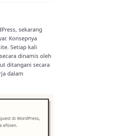
Press, sekarang
yar. Konsepnya
e. Setiap kali
secara dinamis oleh
t ditangani secara
rja dalam
uest di WordPress,
 efisien.