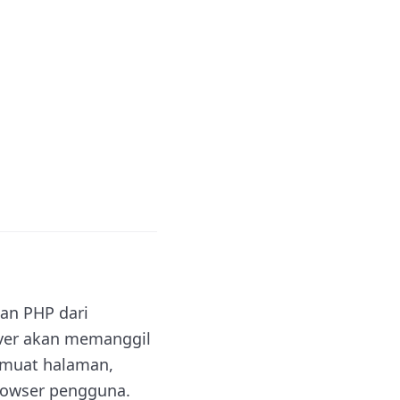
an PHP dari
rver akan memanggil
emuat halaman,
rowser pengguna.