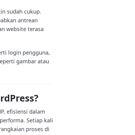
kin sudah cukup.
babkan antrean
an website terasa
ti login pengguna,
eperti gambar atau
rdPress?
, efisiensi dalam
rforma. Setiap kali
angkaian proses di