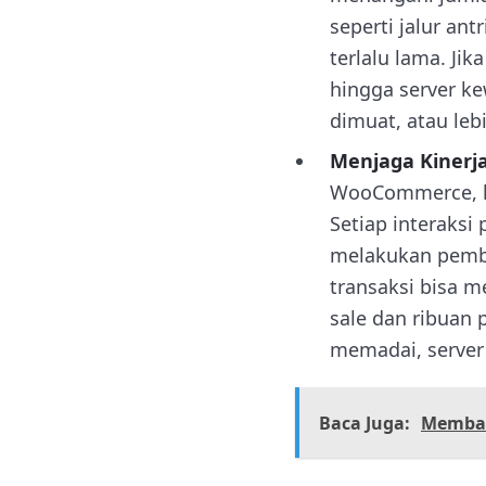
seperti jalur a
terlalu lama. Ji
hingga server k
dimuat, atau le
Menjaga Kinerj
WooCommerce, ke
Setiap interaks
melakukan pemba
transaksi bisa m
sale dan ribuan
memadai, server
Baca Juga:
Memban