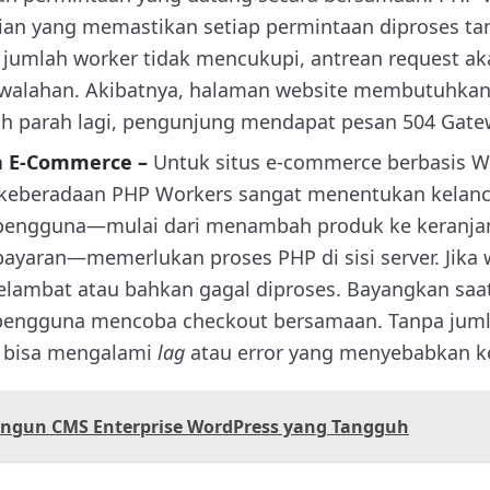
ntrian yang memastikan setiap permintaan diproses
ka jumlah worker tidak mencukupi, antrean request a
ewalahan. Akibatnya, halaman website membutuhka
bih parah lagi, pengunjung mendapat pesan 504 Gat
a E-Commerce –
Untuk situs e-commerce berbasis W
beradaan PHP Workers sangat menentukan kelanca
i pengguna—mulai dari menambah produk ke keranjan
yaran—memerlukan proses PHP di sisi server. Jika w
elambat atau bahkan gagal diproses. Bayangkan saa
 pengguna mencoba checkout bersamaan. Tanpa jum
 bisa mengalami
lag
atau error yang menyebabkan k
gun CMS Enterprise WordPress yang Tangguh