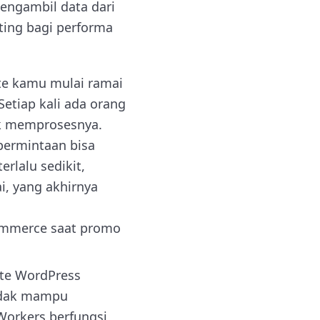
engambil data dari
ting bagi performa
te kamu mulai ramai
etiap kali ada orang
k memprosesnya.
 permintaan bisa
rlalu sedikit,
, yang akhirnya
-commerce saat promo
te WordPress
tidak mampu
orkers berfungsi