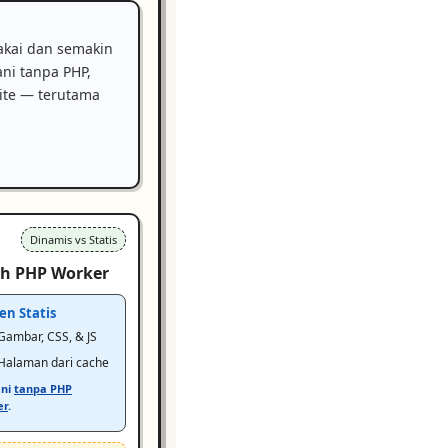
akai dan semakin
ani tanpa PHP,
ite — terutama
Dinamis vs Statis
uh PHP Worker
en Statis
Gambar, CSS, & JS
Halaman dari cache
ani
tanpa PHP
er
.