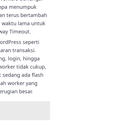
 tanpa menumpuk
kan terus bertambah
n waktu lama untuk
eway Timeout.
ordPress seperti
ran transaksi.
g, login, hingga
orker tidak cukup,
t sedang ada flash
lah worker yang
erugian besar.