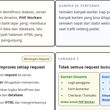
DAMPAK KE PERFORMA
an WordPress diakses, server
Semakin banyak worker siap p
es dinamis.
PHP Workers
banyak konten yang bisa dilay
di balik layar yang: membaca
semakin cepat dan stabil webs
l data dari database, lalu
saat trafik sedang padat.
njadi halaman HTML yang
r pengunjung.
LANGKAH 2
Menangani Request
proses setiap request
Tidak semua request but
rim
request
ke server.
Konten Dinamis
Kont
er
ditugaskan memproses.
Login pengguna
Form komentar
nkan logika WordPress dan
 dari
database
.
Checkout / Transaksi
Dilay
Work
Selalu butuh
PHP Worker
.
sun
HTML
dan mengirimkannya