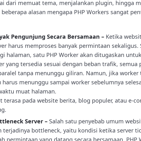
i dari memuat tema, menjalankan plugin, hingga m
ni beberapa alasan mengapa PHP Workers sangat pen
yak Pengunjung Secara Bersamaan –
Ketika websi
ver harus memproses banyak permintaan sekaligus. S
i halaman, satu PHP Worker akan ditugaskan untu
er yang tersedia sesuai dengan beban trafik, semua
paralel tanpa menunggu giliran. Namun, jika worker te
 harus menunggu sampai worker sebelumnya selesai
aktu muat halaman.
at terasa pada website berita, blog populer, atau e
ng.
ttleneck Server –
Salah satu penyebab umum websi
terjadinya bottleneck, yaitu kondisi ketika server 
h permintaan yang datang secara bersamaan. PHP W