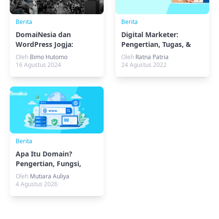
Berita
Berita
DomaiNesia dan
Digital Marketer:
WordPress Jogja:
Pengertian, Tugas, &
Memaksimalkan Page
Strategi Utamanya
Oleh
Bimo Hutomo
Oleh
Ratna Patria
Builder untuk Website
16 Agustus 2024
24 Agustus 2022
Corporate dan Katalog
Bisnis
Berita
Apa Itu Domain?
Pengertian, Fungsi,
Jenis, dan Cara Kerjanya
Oleh
Mutiara Auliya
4 Agustus 2026