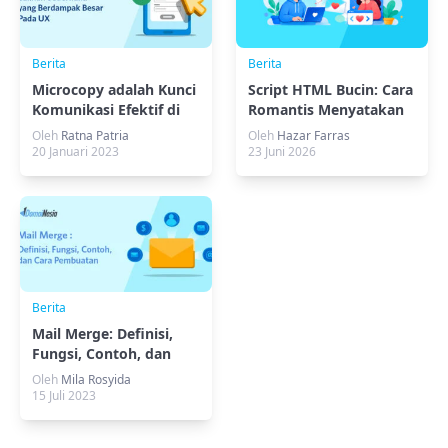
Berita
Berita
Microcopy adalah Kunci
Script HTML Bucin: Cara
Komunikasi Efektif di
Romantis Menyatakan
Website
Perasaan
Oleh
Ratna Patria
Oleh
Hazar Farras
20 Januari 2023
23 Juni 2026
Berita
Mail Merge: Definisi,
Fungsi, Contoh, dan
Cara Pembuatan
Oleh
Mila Rosyida
15 Juli 2023