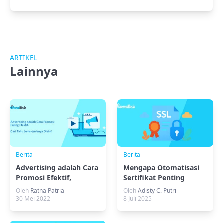
ARTIKEL
Lainnya
Berita
Berita
Advertising adalah Cara
Mengapa Otomatisasi
Promosi Efektif,
Sertifikat Penting
Temukan Jenisnya!
untuk Keamanan SSL?
Oleh
Ratna Patria
Oleh
Adisty C. Putri
30 Mei 2022
8 Juli 2025