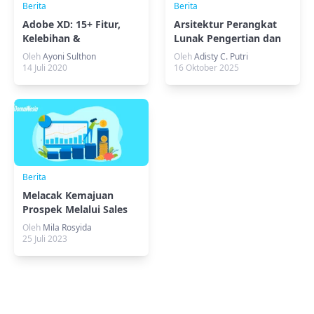
Berita
Berita
Adobe XD: 15+ Fitur,
Arsitektur Perangkat
Kelebihan &
Lunak Pengertian dan
Kekurangan Terbaru
Jenis Umum
Oleh
Ayoni Sulthon
Oleh
Adisty C. Putri
14 Juli 2020
16 Oktober 2025
Berita
Melacak Kemajuan
Prospek Melalui Sales
Pipeline
Oleh
Mila Rosyida
25 Juli 2023