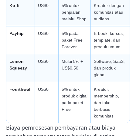
Ko-fi
US$0
5% untuk
Kreator dengan
penjualan
komunitas atau
melalui Shop
audiens
Payhip
US$0
5% pada
E-book, kursus,
paket Free
template, dan
Forever
produk umum
Lemon
US$0
Mulai 5% +
Software, SaaS,
Squeezy
US$0,50
dan produk
global
Fourthwall
US$0
5% untuk
Kreator,
produk digital
membership,
pada paket
dan toko
Free
berbasis
komunitas
Biaya pemrosesan pembayaran atau biaya