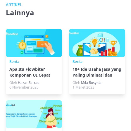
ARTIKEL
Lainnya
Berita
Berita
Apa Itu Flowbite?
10+ Ide Usaha Jasa yang
Komponen UI Cepat
Paling Diminati dan
dan Praktis
Menjanjikan!
Oleh
Hazar Farras
Oleh
Mila Rosyida
6 November 2025
1 Maret 2023