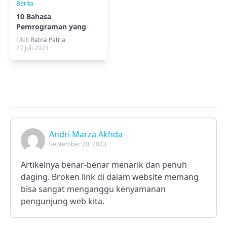
Berita
10 Bahasa
Pemrograman yang
Jarang Orang Tahu
Oleh
Ratna Patria
27 Juli 2023
Andri Marza Akhda
September 20, 2023
Artikelnya benar-benar menarik dan penuh
daging. Broken link di dalam website memang
bisa sangat menganggu kenyamanan
pengunjung web kita.