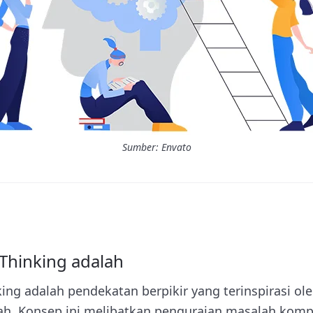
Sumber: Envato
Thinking adalah
ing adalah pendekatan berpikir yang terinspirasi ol
. Konsep ini melibatkan penguraian masalah komp