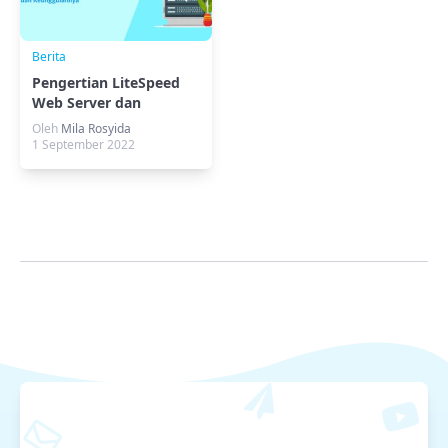
Berita
Pengertian LiteSpeed
Web Server dan
Keunggulannya
Oleh
Mila Rosyida
1 September 2022