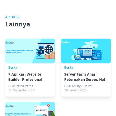
ARTIKEL
Lainnya
Berita
Berita
7 Aplikasi Website
Server Farm Alias
Builder Profesional
Peternakan Server. Hah,
Terbaik 2021 [GRATIS]
Apa Itu?
Oleh
Ratna Patria
Oleh
Adisty C. Putri
11 November 2021
29 Januari 2025