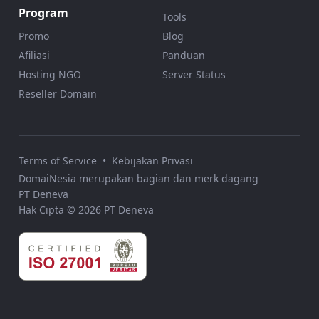
Program
Tools
Promo
Blog
Afiliasi
Panduan
Hosting NGO
Server Status
Reseller Domain
Terms of Service
•
Kebijakan Privasi
DomaiNesia merupakan bagian dan merk dagang
PT Deneva
Hak Cipta © 2026 PT Deneva