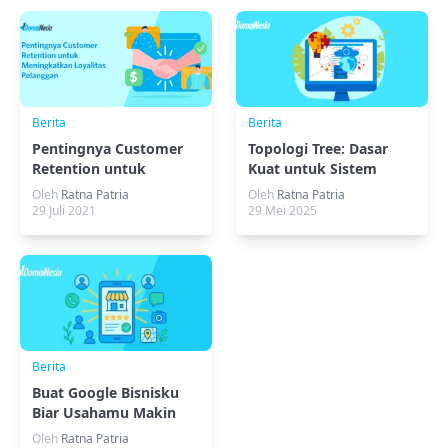
Berita
Berita
Pentingnya Customer
Topologi Tree: Dasar
Retention untuk
Kuat untuk Sistem
Meningkatkan Loyalitas
Jaringan Handal
Oleh
Ratna Patria
Oleh
Ratna Patria
Pelanggan
29 Juli 2021
29 Mei 2025
Berita
Buat Google Bisnisku
Biar Usahamu Makin
Terkenal
Oleh
Ratna Patria