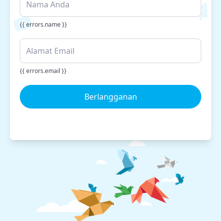
{{ errors.name }}
{{ errors.email }}
Berlangganan