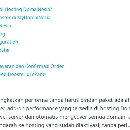
 di Hosting DomaiNesia?
ooster di MyDomaiNesia
Nesia
ing
iguration
oster
bayaran dan Konfirmasi Order
ed Booster di cPanel
ingkatkan performa tanpa harus pindah paket adal
ter, add-on performance yang tersedia di hosting Do
level server dan otomatis mengcover semua domain, 
arah ke hosting yang sudah diaktivasi, tanpa perl