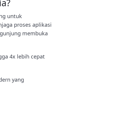
ia?
ang untuk
jaga proses aplikasi
 pengunjung membuka
ga 4x lebih cepat
dern yang