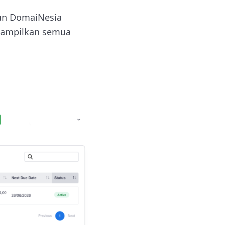
un DomaiNesia
nampilkan semua