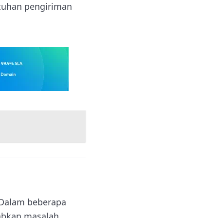
utuhan pengiriman
 Dalam beberapa
babkan masalah