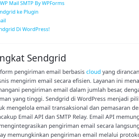
in WP Mail SMTP By WPForms
ndgrid ke Plugin
ail
endgrid Di WordPress!
ngkat Sendgrid
tform pengiriman email berbasis
cloud
yang diranca
nis mengirim email secara efisien. Layanan ini mena
angani pengiriman email dalam jumlah besar, denga
iman yang tinggi. Sendgrid di WordPress menjadi pil
 mengelola email transaksional dan pemasaran de
cakup Email API dan SMTP Relay. Email API memun
ngintegrasikan pengiriman email secara langsung 
ay memungkinkan pengiriman email melalui proto