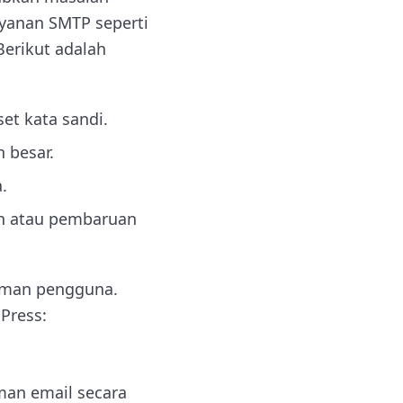
ayanan SMTP seperti
Berikut adalah
et kata sandi.
 besar.
.
an atau pembaruan
laman pengguna.
Press:
man email secara