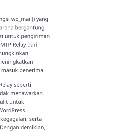
ngsi wp_mail() yang
karena bergantung
kan untuk pengiriman
SMTP Relay dari
emungkinkan
meningkatkan
k masuk penerima.
elay seperti
 tidak menawarkan
ulit untuk
 WordPress
 kegagalan, serta
 Dengan demikian,