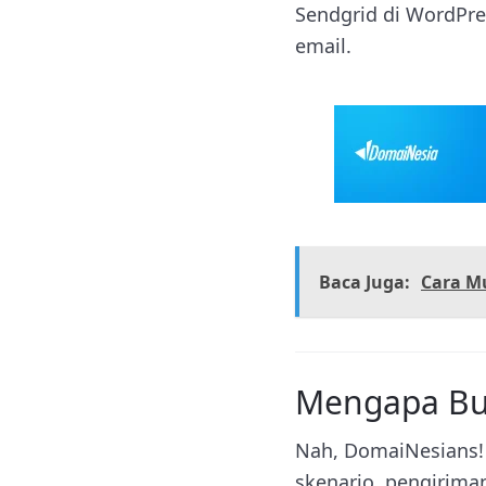
Sendgrid di WordPre
email.
Baca Juga:
Cara Mu
Mengapa But
Nah, DomaiNesians!
skenario, pengirima