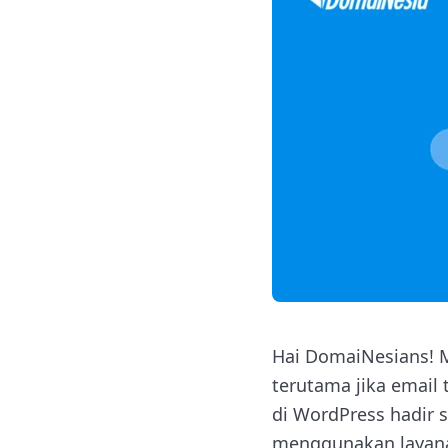
Hai DomaiNesians! M
terutama jika email
di WordPress hadir 
menggunakan layanan