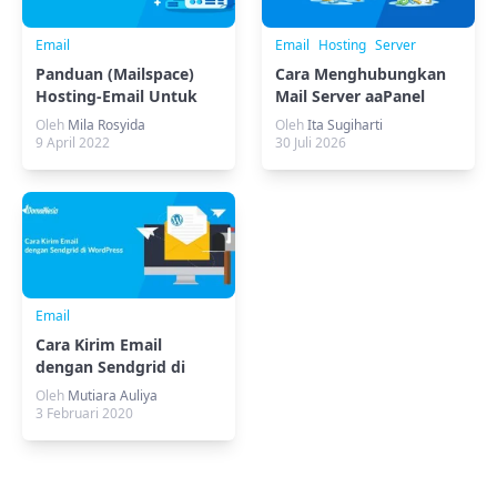
Email
Email
Hosting
Server
Panduan (Mailspace)
Cara Menghubungkan
Hosting-Email Untuk
Mail Server aaPanel
Admin di DomaiNesia
dengan Thunderbird
Oleh
Mila Rosyida
Oleh
Ita Sugiharti
9 April 2022
30 Juli 2026
Email
Cara Kirim Email
dengan Sendgrid di
WordPress
Oleh
Mutiara Auliya
3 Februari 2020