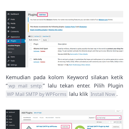
Kemudian pada kolom Keyword silakan ketik
“
” lalu tekan enter. Pilih Plugin
wp mail smtp
lalu klik
.
WP Mail SMTP by WPForms
Install Now