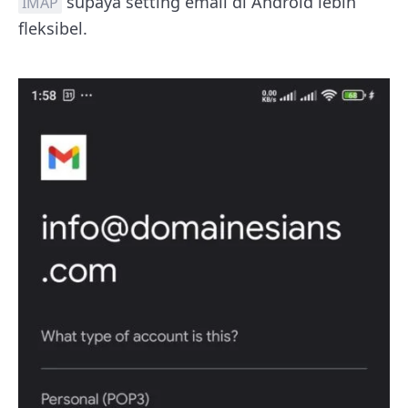
supaya setting email di Android lebih
IMAP
fleksibel.