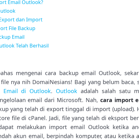
rt Email Outlook?
Outlook
Export dan Import
ort File Backup
ackup Email
utlook Telah Berhasil
bahas mengenai cara backup email Outlook, sekar
 file nya nih DomaiNesians! Bagi yang belum baca, 
 Email di Outlook
.
Outlook
adalah salah satu ma
gelolaan email dari Microsoft. Nah,
cara import 
up yang telah di export tinggal di import (upload)
re file di cPanel. Jadi, file yang telah di eksport be
dapat melakukan import email Outlook ketika a
indah akun email, berpindah komputer, atau ketika 