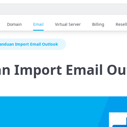
Domain
Email
Virtual Server
Billing
Resel
anduan Import Email Outlook
n Import Email Ou