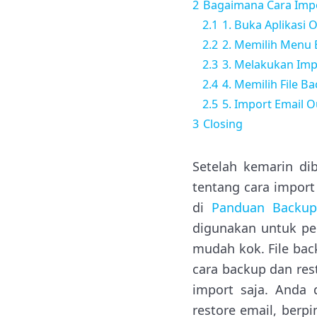
2
Bagaimana Cara Impo
2.1
1. Buka Aplikasi 
2.2
2. Memilih Menu 
2.3
3. Melakukan Imp
2.4
4. Memilih File B
2.5
5. Import Email O
3
Closing
Setelah kemarin di
tentang cara import
di
Panduan Backup
digunakan untuk pen
mudah kok. File back
cara backup dan resto
import saja. Anda 
restore email, berp