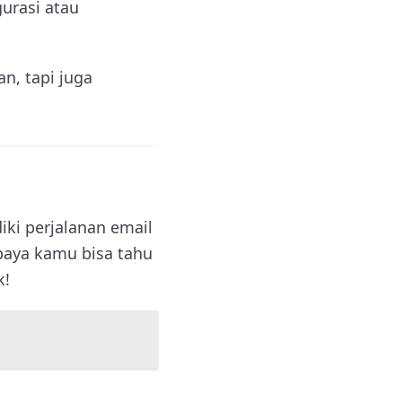
urasi atau
n, tapi juga
diki perjalanan email
upaya kamu bisa tahu
k!