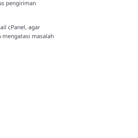
us pengiriman
il cPanel, agar
a mengatasi masalah