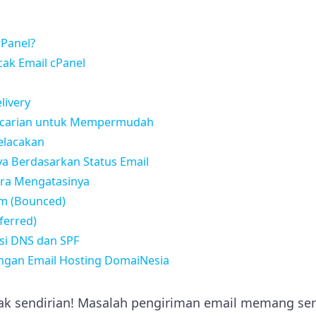
cPanel?
ak Email cPanel
livery
encarian untuk Mempermudah
elacakan
ya Berdasarkan Status Email
ra Mengatasinya
rim (Bounced)
ferred)
si DNS dan SPF
engan Email Hosting DomaiNesia
ak sendirian! Masalah pengiriman email memang seri