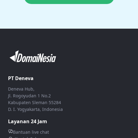
PT Deneva
Deneva Hub,
Jl. Rogoyudan 1 No.2
Kabupaten Sleman 55284
D. I. Yogyakarta, Indonesia
Layanan 24 Jam
Bantuan live chat