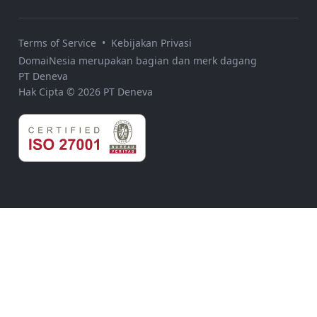
Terms of Service
•
Kebijakan Privasi
DomaiNesia merupakan bagian dan merk dagang
PT Deneva
Hak Cipta © 2026 PT Deneva