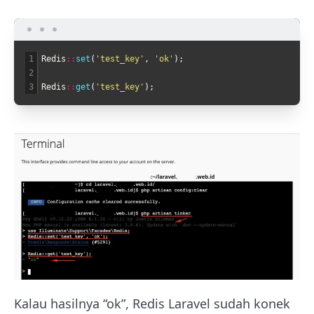
1
Redis
::
set
(
'test_key'
,
'ok'
)
;
2
3
Redis
::
get
(
'test_key'
)
;
Kalau hasilnya “ok”, Redis Laravel sudah konek