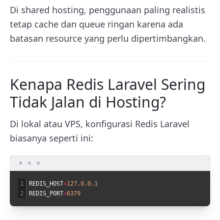
Di shared hosting, penggunaan paling realistis
tetap cache dan queue ringan karena ada
batasan resource yang perlu dipertimbangkan.
Kenapa Redis Laravel Sering
Tidak Jalan di Hosting?
Di lokal atau VPS, konfigurasi Redis Laravel
biasanya seperti ini:
1
REDIS_HOST
=
127.0.0.1
2
REDIS_PORT
=
6379