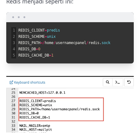
Redis menjadi seperti ini:
1
REDIS_CLIENT
=
predis
2
REDIS_SCHEME
=
unix
3
REDIS_PATH
=
/
home
/
usernamecpanel
/
redis
.
sock
4
REDIS_DB
=
0
5
REDIS_CACHE_DB
=
1