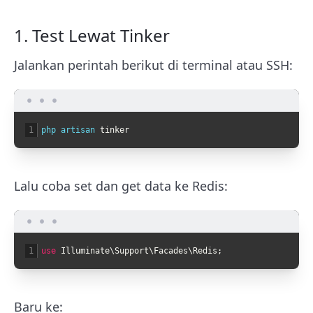
1. Test Lewat Tinker
Jalankan perintah berikut di terminal atau SSH:
1
php 
artisan 
tinker
Lalu coba set dan get data ke Redis:
1
use
Illuminate
\
Support
\
Facades
\
Redis
;
Baru ke: