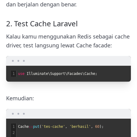
dan berjalan dengan benar.
2. Test Cache Laravel
Kalau kamu menggunakan Redis sebagai cache
driver, test langsung lewat Cache facade:
1
use
Illuminate
\
Support
\
Facades
\
Cache
;
Kemudian:
1
Cache
::
put
(
'tes-cache'
,
'berhasil'
,
60
)
;
2