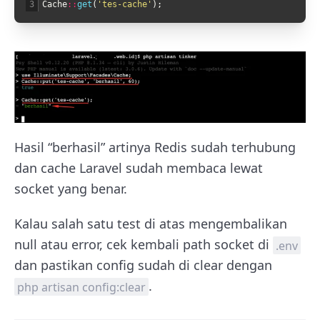
3
Cache
::
get
(
'tes-cache'
)
;
Hasil “berhasil” artinya Redis sudah terhubung
dan cache Laravel sudah membaca lewat
socket yang benar.
Kalau salah satu test di atas mengembalikan
null atau error, cek kembali path socket di
.env
dan pastikan config sudah di clear dengan
.
php artisan config:clear