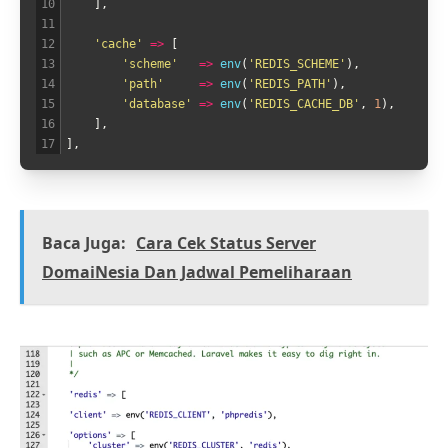
10
]
,
11
12
'cache'
=
>
[
13
'scheme'
=
>
env
(
'REDIS_SCHEME'
)
,
14
'path'
=
>
env
(
'REDIS_PATH'
)
,
15
'database'
=
>
env
(
'REDIS_CACHE_DB'
,
1
)
,
16
]
,
17
]
,
Baca Juga:
Cara Cek Status Server
DomaiNesia Dan Jadwal Pemeliharaan