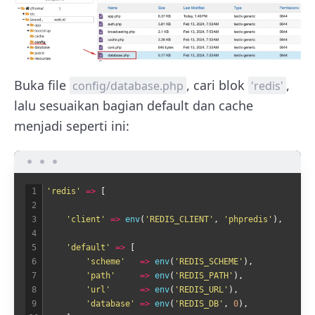
Buka file
, cari blok
,
config/database.php
'redis'
lalu sesuaikan bagian default dan cache
menjadi seperti ini:
1
'redis'
=
>
[
2
3
'client'
=
>
env
(
'REDIS_CLIENT'
,
'phpredis'
)
,
4
5
'default'
=
>
[
6
'scheme'
=
>
env
(
'REDIS_SCHEME'
)
,
7
'path'
=
>
env
(
'REDIS_PATH'
)
,
8
'url'
=
>
env
(
'REDIS_URL'
)
,
9
'database'
=
>
env
(
'REDIS_DB'
,
0
)
,