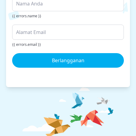
{{ errors.name }}
{{ errors.email }}
Berlangganan