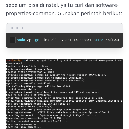
sebelum bisa diinstal, yaitu curl dan software-
properties-common. Gunakan perintah berikut:
1
sudo 
apt
-
get 
install
-
y
apt
-
transport
-
https 
software
-
pr