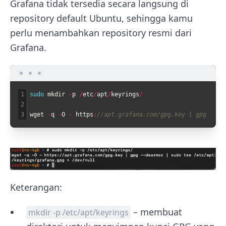
Grafana tidak tersedia secara langsung di
repository default Ubuntu, sehingga kamu
perlu menambahkan repository resmi dari
Grafana.
1
sudo 
mkdir
-
p
/
etc
/
apt
/
keyrings
/
2
3
wget
-
q
-
O
-
https
:
//apt.grafana.com/gpg.key | gpg --de
Keterangan:
– membuat
mkdir -p /etc/apt/keyrings