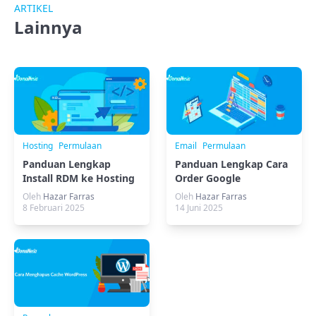
ARTIKEL
Lainnya
Hosting
Permulaan
Email
Permulaan
Panduan Lengkap
Panduan Lengkap Cara
Install RDM ke Hosting
Order Google
cPanel Tanpa Ribet
Workspace
Oleh
Hazar Farras
Oleh
Hazar Farras
8 Februari 2025
14 Juni 2025