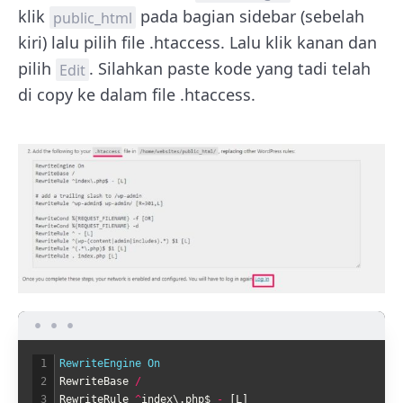
klik
pada bagian sidebar (sebelah
public_html
kiri) lalu pilih file .htaccess. Lalu klik kanan dan
pilih
. Silahkan paste kode yang tadi telah
Edit
di copy ke dalam file .htaccess.
1
RewriteEngine 
On
2
RewriteBase
/
3
RewriteRule
^
index
\
.
php
$
-
[
L
]