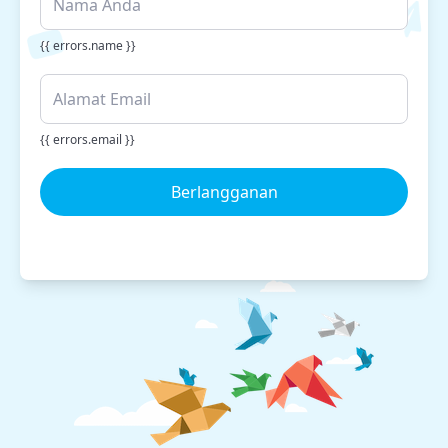
{{ errors.name }}
{{ errors.email }}
Berlangganan