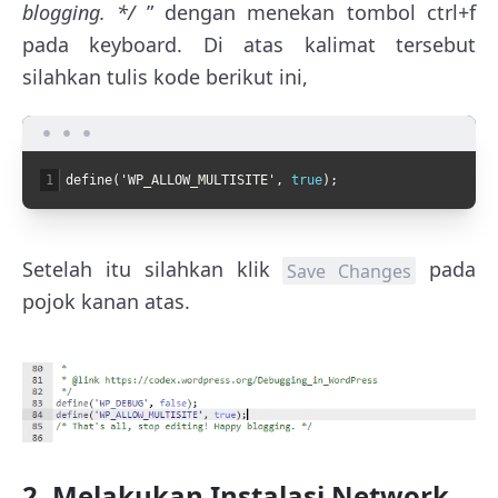
blogging. */
” dengan menekan tombol ctrl+f
pada keyboard. Di atas kalimat tersebut
silahkan tulis kode berikut ini,
1
define
(
'
WP_ALLOW_MULTISITE
'
,
true
)
;
Setelah itu silahkan klik
pada
Save Changes
pojok kanan atas.
2. Melakukan Instalasi Network