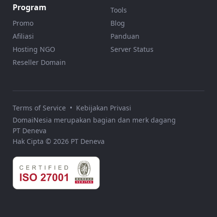
Program
Tools
Promo
Blog
Afiliasi
Panduan
Hosting NGO
Server Status
Reseller Domain
Terms of Service
•
Kebijakan Privasi
DomaiNesia merupakan bagian dan merk dagang
PT Deneva
Hak Cipta © 2026 PT Deneva