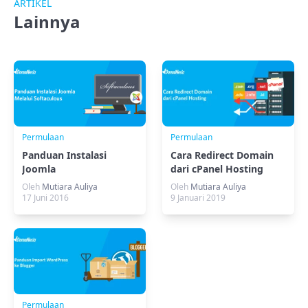
ARTIKEL
Lainnya
Permulaan
Permulaan
Panduan Instalasi
Cara Redirect Domain
Joomla
dari cPanel Hosting
Oleh
Mutiara Auliya
Oleh
Mutiara Auliya
17 Juni 2016
9 Januari 2019
Permulaan