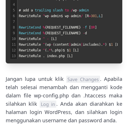
4
5
#
add
a
trailing 
slash 
to
/
wp
-
admin
6
RewriteRule
^
wp
-
admin
$
wp
-
admin
/
[
R
=
301
,
L
]
7
8
RewriteCond
%
{
REQUEST_FILENAME
}
-
f
[
OR
]
9
RewriteCond
%
{
REQUEST_FILENAME
}
-
d
10
RewriteRule
^
-
[
L
]
11
RewriteRule
^
(
wp
-
(
content
|
admin
|
includes
)
.
*
)
$
1
[
L
]
12
RewriteRule
^
(
.
*
\
.
php
)
$
$
1
[
L
]
13
RewriteRule
.
index
.
php
[
L
]
Jangan lupa untuk klik
. Apabila
Save Changes
telah selesai menambah dan mengganti kode
dalam file wp-config.php dan .htaccess maka
silahkan klik
. Anda akan diarahkan ke
Log in
halaman login WordPress, dan silahkan login
menggunakan username dan password anda.