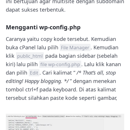
ini bertujuan agar multisite dengan subdomain
dapat sukses terbentuk.
Mengganti wp-config.php
Caranya yaitu copy kode tersebut. Kemudian
buka cPanel lalu pilih
. Kemudian
File Manager
klik
pada bagian sidebar (sebelah
public_html
kiri) lalu pilih
. Lalu klik kanan
file wp-config.php
dan pilih
. Cari kalimat “
/* That’s all, stop
Edit
editing! Happy blogging. */
” dengan menekan
tombol ctrl+f pada keyboard. Di atas kalimat
tersebut silahkan paste kode seperti gambar,