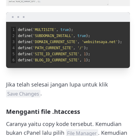
1
define
(
'MULTISITE'
,
true
)
;
2
define
(
'SUBDOMAIN_INSTALL'
,
true
)
;
3
define
(
'DOMAIN_CURRENT_SITE'
,
'websitesaya.net'
)
;
4
define
(
'PATH_CURRENT_SITE'
,
'/'
)
;
5
define
(
'SITE_ID_CURRENT_SITE'
,
1
)
;
6
define
(
'BLOG_ID_CURRENT_SITE'
,
1
)
;
Jika telah selesai jangan lupa untuk klik
.
Save Changes
Mengganti file .htaccess
Caranya yaitu copy kode tersebut. Kemudian
bukan cPanel lalu pilih
. Kemudian
File Manager