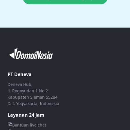
PT Deneva
Deneva Hub,
Jl. Rogoyudan 1 No.2
Kabupaten Sleman 55284
D. I. Yogyakarta, Indonesia
Layanan 24 Jam
Bantuan live chat