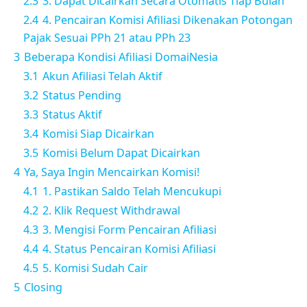
2.3
3. Dapat Dicairkan Secara Otomatis Tiap Bulan
2.4
4. Pencairan Komisi Afiliasi Dikenakan Potongan
Pajak Sesuai PPh 21 atau PPh 23
3
Beberapa Kondisi Afiliasi DomaiNesia
3.1
Akun Afiliasi Telah Aktif
3.2
Status Pending
3.3
Status Aktif
3.4
Komisi Siap Dicairkan
3.5
Komisi Belum Dapat Dicairkan
4
Ya, Saya Ingin Mencairkan Komisi!
4.1
1. Pastikan Saldo Telah Mencukupi
4.2
2. Klik Request Withdrawal
4.3
3. Mengisi Form Pencairan Afiliasi
4.4
4. Status Pencairan Komisi Afiliasi
4.5
5. Komisi Sudah Cair
5
Closing