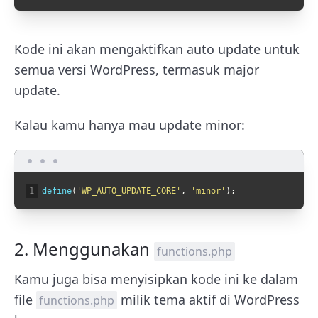
Kode ini akan mengaktifkan auto update untuk
semua versi WordPress, termasuk major
update.
Kalau kamu hanya mau update minor:
1
define
(
'WP_AUTO_UPDATE_CORE'
,
'minor'
)
;
2. Menggunakan
functions.php
Kamu juga bisa menyisipkan kode ini ke dalam
file
milik tema aktif di WordPress
functions.php