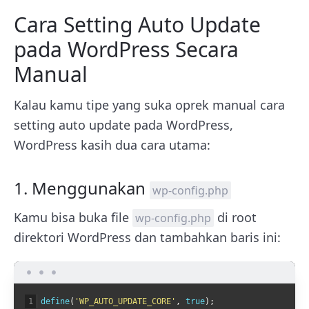
Cara Setting Auto Update
pada WordPress Secara
Manual
Kalau kamu tipe yang suka oprek manual cara
setting auto update pada WordPress,
WordPress kasih dua cara utama:
1. Menggunakan
wp-config.php
Kamu bisa buka file
di root
wp-config.php
direktori WordPress dan tambahkan baris ini:
1
define
(
'WP_AUTO_UPDATE_CORE'
,
true
)
;