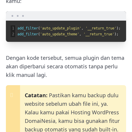
kamu:
1
add_filter
(
'auto_update_plugin'
,
'__return_true'
)
;
2
add_filter
(
'auto_update_theme'
,
'__return_true'
)
;
Dengan kode tersebut, semua plugin dan tema
akan diperbarui secara otomatis tanpa perlu
klik manual lagi.
Catatan:
Pastikan kamu backup dulu
website sebelum ubah file ini, ya.
Kalau kamu pakai Hosting WordPress
DomaiNesia, kamu bisa gunakan fitur
backup otomatis yang sudah built-in.