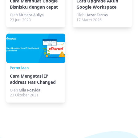
Cara Membuat Google
Cara Upgrade Akun
Bisnisku dengan cepat
Google Workspace
dan mudah
DomaiNesia
Oleh
Mutiara Auliya
Oleh
Hazar Farras
23 Juni 2023
17 Maret 2026
Permulaan
Cara Mengatasi IP
address Has Changed
Pada cPanel
Oleh
Mila Rosyida
23 Oktober 2021