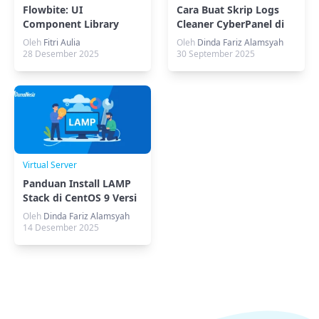
Flowbite: UI
Cara Buat Skrip Logs
Component Library
Cleaner CyberPanel di
Modern untuk Tailwind
VPS Ubuntu
Oleh
Fitri Aulia
Oleh
Dinda Fariz Alamsyah
CSS
28 Desember 2025
30 September 2025
Virtual Server
Panduan Install LAMP
Stack di CentOS 9 Versi
Stream
Oleh
Dinda Fariz Alamsyah
14 Desember 2025