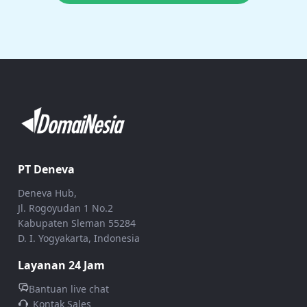
PT Deneva
Deneva Hub,
Jl. Rogoyudan 1 No.2
Kabupaten Sleman 55284
D. I. Yogyakarta, Indonesia
Layanan 24 Jam
Bantuan live chat
Kontak Sales