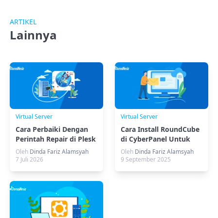
ARTIKEL
Lainnya
Virtual Server
Virtual Server
Cara Perbaiki Dengan
Cara Install RoundCube
Perintah Repair di Plesk
di CyberPanel Untuk
(Metode CLI)
Mail Server
Oleh
Dinda Fariz Alamsyah
Oleh
Dinda Fariz Alamsyah
7 Juli 2026
9 September 2025