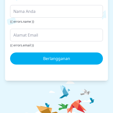
{{ errors.name }}
{{ errors.email }}
Berlangganan