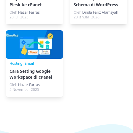
Plesk ke cPanel:
Schema di WordPress
Langkah Praktis
(Metode Manual)
Oleh
Hazar Farras
Oleh
Dinda Fariz Alamsyah
20 Juli 2025
28 Januari 2026
Hosting
Email
Cara Setting Google
Workspace di cPanel
Hosting
Oleh
Hazar Farras
5 November 2025