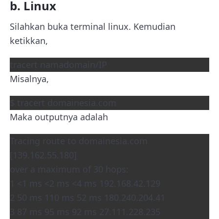
b. Linux
Silahkan buka terminal linux. Kemudian
ketikkan,
tracert namadomain/IP
Misalnya,
$ tracert domainesia.com
Maka outputnya adalah
Tracing route to domainesia.com
[139.162.55.180]
over a maximum of 30 hops:
1 <1 ms <2 ms <4 ms 192.168.42.129
2 50 ms 110 ms 52 ms 180.240.204.41
3 87 ms 95 ms 92 ms 27.111.228.235