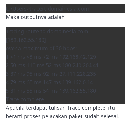
C:\Users>tracert domainesia.com
Maka outputnya adalah
Tracing route to domainesia.com
[139.162.55.180]
over a maximum of 30 hops:
1 <1 ms <3 ms <2 ms 192.168.42.129
2 50 ms 110 ms 52 ms 180.240.204.41
3 87 ms 95 ms 92 ms 27.111.228.235
4 79 ms 65 ms 147 ms 139.162.0.14
5 81 ms 55 ms 54 ms 139.162.55.180
Trace complete.
Apabila terdapat tulisan Trace complete, itu
berarti proses pelacakan paket sudah selesai.