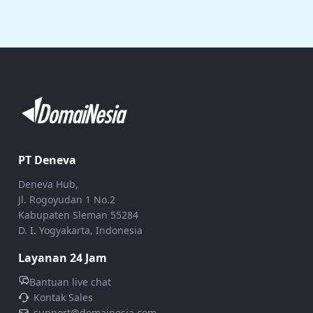
PT Deneva
Deneva Hub,
Jl. Rogoyudan 1 No.2
Kabupaten Sleman 55284
D. I. Yogyakarta, Indonesia
Layanan 24 Jam
Bantuan live chat
Kontak Sales
support@domainesia.com