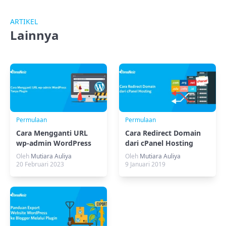
ARTIKEL
Lainnya
Permulaan
Permulaan
Cara Mengganti URL
Cara Redirect Domain
wp-admin WordPress
dari cPanel Hosting
Tanpa Plugin
Oleh
Mutiara Auliya
Oleh
Mutiara Auliya
20 Februari 2023
9 Januari 2019