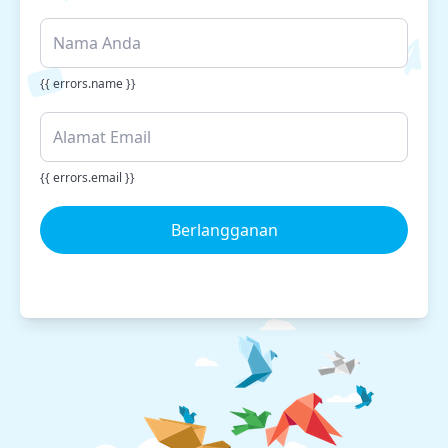
{{ errors.name }}
{{ errors.email }}
Berlangganan