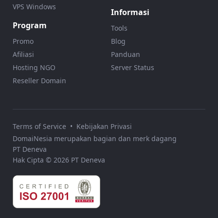
VPS Windows
Informasi
Program
Tools
Promo
Blog
Afiliasi
Panduan
Hosting NGO
Server Status
Reseller Domain
Terms of Service
•
Kebijakan Privasi
DomaiNesia merupakan bagian dan merk dagang
PT Deneva
Hak Cipta © 2026 PT Deneva