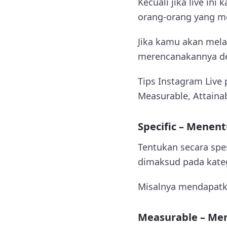
Kecuali jika live in
orang-orang yang m
Jika kamu akan mela
merencanakannya de
Tips Instagram Live
Measurable, Attainab
Specific – Menen
Tentukan secara spe
dimaksud pada katego
Misalnya mendapatk
Measurable – Men