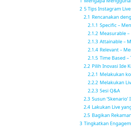
1
Mengapa Menggunaka
2
5 Tips Instagram Liv
2.1
Rencanakan deng
2.1.1
Specific – Me
2.1.2
Measurable – 
2.1.3
Attainable – 
2.1.4
Relevant – Me
2.1.5
Time Based – 
2.2
Pilih Inovasi Ide 
2.2.1
Melakukan kol
2.2.2
Melakukan Liv
2.2.3
Sesi Q&A
2.3
Susun ‘Skenario’ 
2.4
Lakukan Live yang
2.5
Bagikan Rekaman
3
Tingkatkan Engageme