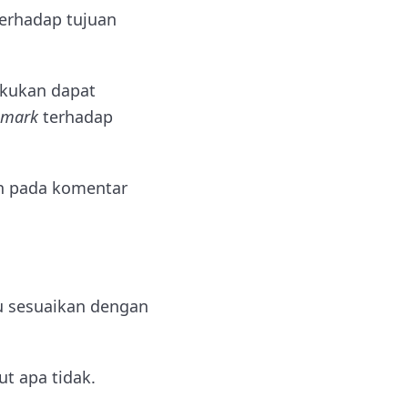
terhadap tujuan
akukan dapat
hmark
terhadap
an pada komentar
mu sesuaikan dengan
t apa tidak.