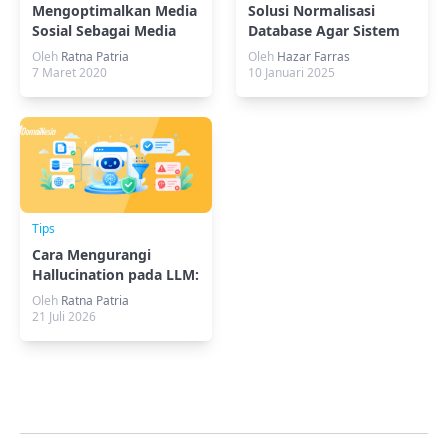
Mengoptimalkan Media
Solusi Normalisasi
Sosial Sebagai Media
Database Agar Sistem
Promosi
Lebih Terstruktur
Oleh
Ratna Patria
Oleh
Hazar Farras
7 Maret 2020
10 Januari 2025
Tips
Cara Mengurangi
Hallucination pada LLM:
RAG hingga Verifikasi
Oleh
Ratna Patria
21 Juli 2026