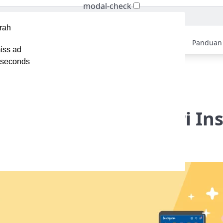
modal-check
Home
Berita
Tips
Ebook
Video
Panduan
iss ad
seconds
Cara Mendapatkan Uang dari Instagram
endapatkan Uang dari In