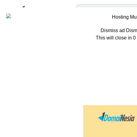
Dismiss ad
Dism
This will close in
0
Home
Tips
8 
8 Cara M
Oleh
Mila Rosyida