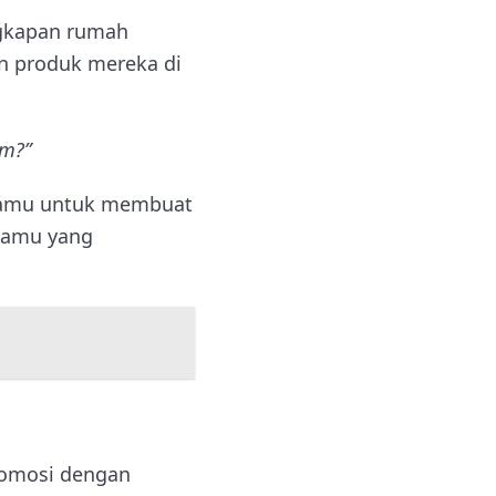
ngkapan rumah
n produk mereka di
am?”
kamu untuk membuat
 kamu yang
romosi dengan